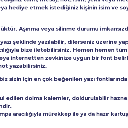
eya hediye etmek istediğiniz kişinin isim ve so
rlüktür. Aşınma veya silinme durumu imkansızd
 yazı şeklinde yazılabilir, dilerseniz üzerine y
acılığıyla bize iletebilirsiniz. Hemen hemen tüm
a internetten zevkinize uygun bir font belirley
ot yazabilirsiniz.
iz sizin için en çok beğenilen yazı fontlarından
 edilen dolma kalemler, doldurulabilir haznesi
mdir.
a aracılığıyla mürekkep ile ya da hazır kartuşla