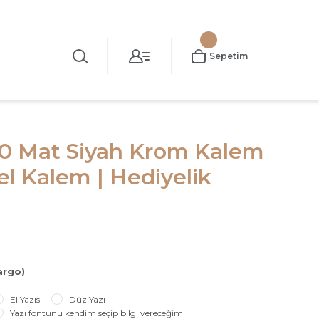
Sepetim
80 Mat Siyah Krom Kalem
el Kalem | Hediyelik
argo)
El Yazısı
Düz Yazı
Yazı fontunu kendim seçip bilgi vereceğim