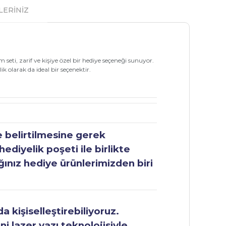
LERİNİZ
seti, zarif ve kişiye özel bir hediye seçeneği sunuyor.
k olarak da ideal bir seçenektir.
e belirtilmesine gerek
ediyelik poşeti ile birlikte
ğınız hediye ürünlerimizden biri
 kişiselleştirebiliyoruz.
ni lazer yazı teknolojisiyle