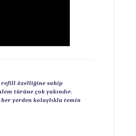
efill özelliğine sahip
kalem türüne çok yakındır.
n her yerden kolaylıkla temin