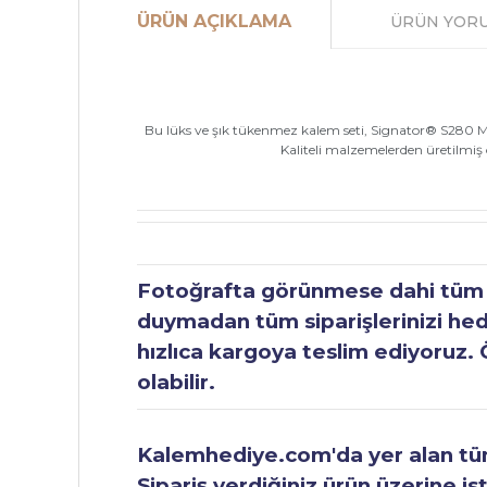
ÜRÜN AÇIKLAMA
ÜRÜN YOR
Bu lüks ve şık tükenmez kalem seti, Signator® S280 Mat S
Kaliteli malzemelerden üretilmiş o
Fotoğrafta görünmese dahi tüm ür
duymadan tüm siparişlerinizi hediy
hızlıca kargoya teslim ediyoruz. 
olabilir.
Kalemhediye.com'da yer alan tüm 
Sipariş verdiğiniz ürün üzerine is