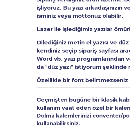
işliyoruz. Bu yazı arkadaşınızın v
isminiz veya mottonuz olabilir.
Lazer ile işlediğimiz yazılar ömü
Dilediğiniz metin el yazısı ve düz
kendiniz seçip sipariş sayfası ar
Word vb. yazı programlarından vey
da "düz yazı" istiyorum şeklinde n
Özellikle bir font belirtmezseniz b
Geçmişten bugüne bir klasik kabul
kullanım vaat eden özel bir kale
Dolma kalemlerinizi conventer/pomp
kullanabilirsiniz.