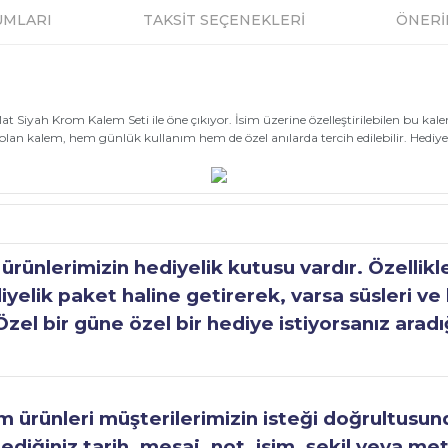
UMLARI
TAKSİT SEÇENEKLERİ
ÖNERİ
iyah Krom Kalem Seti ile öne çıkıyor. İsim üzerine özelleştirilebilen bu kalem 
lan kalem, hem günlük kullanım hem de özel anılarda tercih edilebilir. Hediyeli
ünlerimizin hediyelik kutusu vardır. Özellikl
elik paket haline getirerek, varsa süsleri ve h
Özel bir güne özel bir hediye istiyorsanız aradı
ürünleri müşterilerimizin isteği doğrultusunda
tediğiniz tarih, mesaj, not, isim, şekil veya met