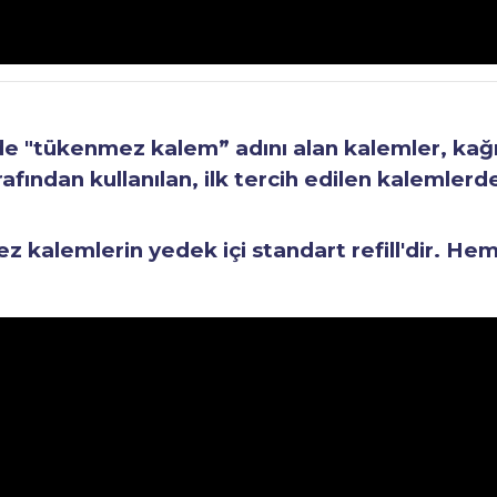
"tükenmez kalem” adını alan kalemler, kağıt 
fından kullanılan, ilk tercih edilen kalemlerden
kalemlerin yedek içi standart refill'dir. He