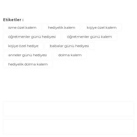
Etiketler :
isme özel kalem
hediyelik kalem
kişiye özel kalem
öğretmenler günü hediyesi
öğretmenler günü kalem
kişiye özel hediye
babalar günü hediyesi
anneler günü hediyesi
dolma kalem
hediyelik dolma kalem
Sayfalar
Kurumsal