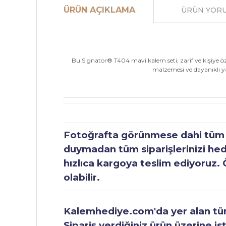
ÜRÜN AÇIKLAMA
ÜRÜN YOR
Bu Signator® T404 mavi kalem seti, zarif ve kişiye özel
malzemesi ve dayanıklı yap
Fotoğrafta görünmese dahi tüm ür
duymadan tüm siparişlerinizi hediy
hızlıca kargoya teslim ediyoruz. 
olabilir.
Kalemhediye.com'da yer alan tüm 
Sipariş verdiğiniz ürün üzerine is