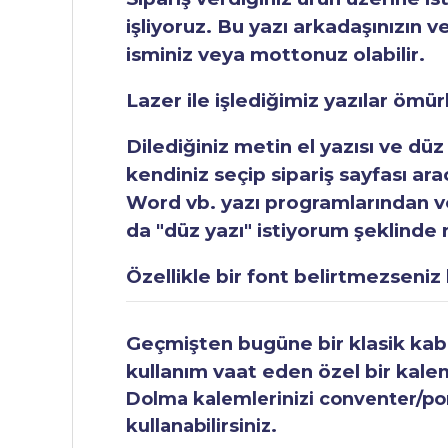
işliyoruz. Bu yazı arkadaşınızın v
isminiz veya mottonuz olabilir.
Lazer ile işlediğimiz yazılar ömü
Dilediğiniz metin el yazısı ve düz
kendiniz seçip sipariş sayfası ar
Word vb. yazı programlarından vey
da "düz yazı" istiyorum şeklinde n
Özellikle bir font belirtmezseniz b
Geçmişten bugüne bir klasik kabul
kullanım vaat eden özel bir kale
Dolma kalemlerinizi conventer/pomp
kullanabilirsiniz.