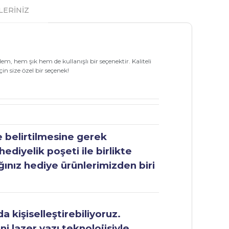
LERİNİZ
em, hem şık hem de kullanışlı bir seçenektir. Kaliteli
in size özel bir seçenek!
e belirtilmesine gerek
ediyelik poşeti ile birlikte
ğınız hediye ürünlerimizden biri
 kişiselleştirebiliyoruz.
ni lazer yazı teknolojisiyle