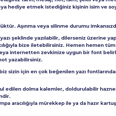
eya hediye etmek istediğiniz kişinin isim ve so
rlüktür. Aşınma veya silinme durumu imkansızd
 yazı şeklinde yazılabilir, dilerseniz üzerine y
acılığıyla bize iletebilirsiniz. Hemen hemen tüm
a internetten zevkinize uygun bir font belirley
ot yazabilirsiniz.
iz sizin için en çok beğenilen yazı fontlarından
 edilen dolma kalemler, doldurulabilir haznesi
mdir.
a aracılığıyla mürekkep ile ya da hazır kartuşla