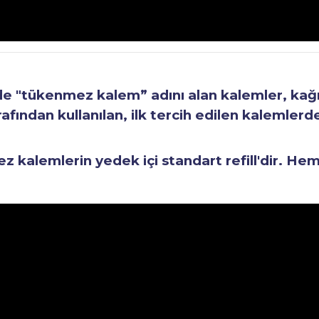
"tükenmez kalem” adını alan kalemler, kağıt 
fından kullanılan, ilk tercih edilen kalemlerden
kalemlerin yedek içi standart refill'dir. He