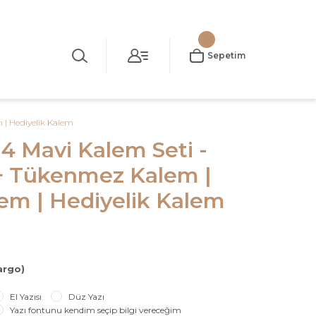
Sepetim
 | Hediyelik Kalem
4 Mavi Kalem Seti -
 + Tükenmez Kalem |
em | Hediyelik Kalem
argo)
El Yazısı
Düz Yazı
Yazı fontunu kendim seçip bilgi vereceğim