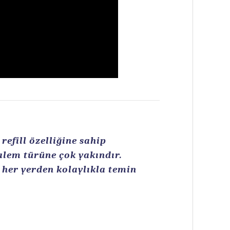
efill özelliğine sahip
kalem türüne çok yakındır.
n her yerden kolaylıkla temin