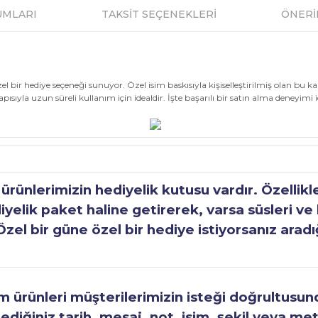
UMLARI
TAKSİT SEÇENEKLERİ
ÖNERİ
 bir hediye seçeneği sunuyor. Özel isim baskısıyla kişiselleştirilmiş olan bu kal
ısıyla uzun süreli kullanım için idealdir. İşte başarılı bir satın alma deneyimi iç
ünlerimizin hediyelik kutusu vardır. Özellikl
elik paket haline getirerek, varsa süsleri ve h
Özel bir güne özel bir hediye istiyorsanız aradı
ürünleri müşterilerimizin isteği doğrultusunda
tediğiniz tarih, mesaj, not, isim, şekil veya met