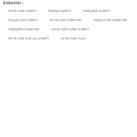
Etiketler :
isme özel kalem
hediye kalem
hediyelik kalem
kişiye özel kalem
isme özel kalemler
kişiye özel kalemler
hediyelik kalemler
isme özel roller kalem
isme özel kutulu kalem
isme özel kutu
Sayfalar
Kurumsal
E-Posta Listesi
En yeni fırsat, indirimler ve kampanyalardan haberdar olmak için