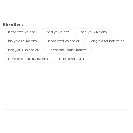
Etiketler :
isme özel kalem
hediye kalem
hediyelik kalem
kişiye özel kalem
isme özel kalemler
kişiye özel kalemler
hediyelik kalemler
isme özel roller kalem
isme özel kutulu kalem
isme özel kutu
Sayfalar
Kurumsal