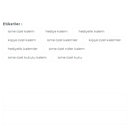
Etiketler :
isme özel kalem
hediye kalem
hediyelik kalem
kişiye özel kalem
isme özel kalemler
kişiye özel kalemler
hediyelik kalemler
isme özel roller kalem
isme özel kutulu kalem
isme özel kutu
Sayfalar
Kurumsal