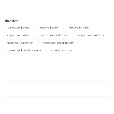
Etiketler :
isme özel kalem
hediye kalem
hediyelik kalem
kişiye özel kalem
isme özel kalemler
kişiye özel kalemler
hediyelik kalemler
isme özel roller kalem
isme özel kutulu kalem
isme özel kutu
Sayfalar
Kurumsal