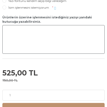
Yazı fontunu kendim seçip bilgi vereceğim
İsim işlenmesini istemiyorum
*
Ürünlerin üzerine işlenmesini istediğiniz yazıyı yandaki
kutucuğa yazabilirsiniz.
525,00 TL
750,00 TL