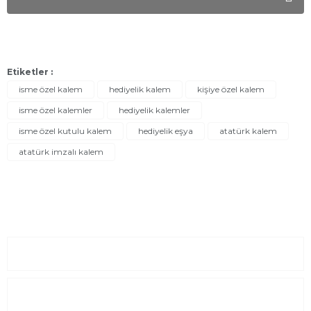
Etiketler :
isme özel kalem
hediyelik kalem
kişiye özel kalem
isme özel kalemler
hediyelik kalemler
isme özel kutulu kalem
hediyelik eşya
atatürk kalem
atatürk imzalı kalem
Sayfalar
Kurumsal