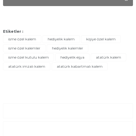
Etiketler :
isme özel kalem
hediyelik kalem
kişiye özel kalem
isme özel kalemler
hediyelik kalemler
isme özel kutulu kalem
hediyelik eşya
atatürk kalem
atatürk imzalı kalem
atatürk kabartmalı kalem
Sayfalar
Kurumsal