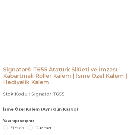
Signator® T655 Atatürk Silüeti ve İmzası
Kabartmalı Roller Kalem | İsme Özel Kalem |
Hediyelik Kalem
Stok Kodu :
Signator T655
İsme Özel Kalem (Aynı Gün Kargo)
Yazı tipi seçiniz
El Yazısı
Düz Yazı