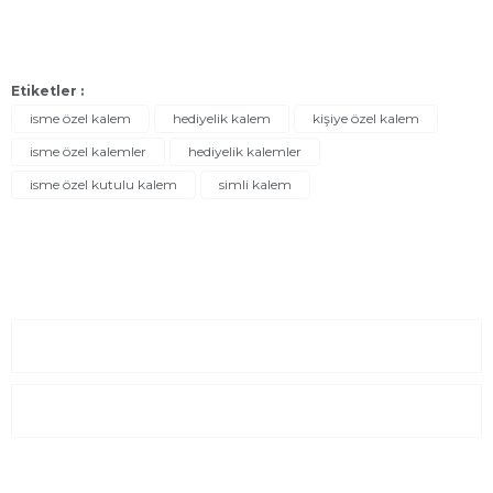
Etiketler :
isme özel kalem
hediyelik kalem
kişiye özel kalem
isme özel kalemler
hediyelik kalemler
isme özel kutulu kalem
simli kalem
Sayfalar
Kurumsal
E-Posta Listesi