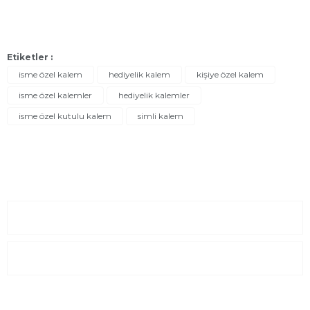
Etiketler :
isme özel kalem
hediyelik kalem
kişiye özel kalem
isme özel kalemler
hediyelik kalemler
isme özel kutulu kalem
simli kalem
Sayfalar
Kurumsal
E-Posta Listesi