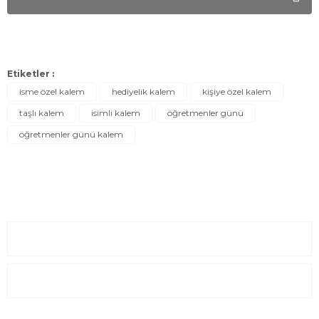
Etiketler :
isme özel kalem
hediyelik kalem
kişiye özel kalem
taşlı kalem
isimli kalem
öğretmenler günü
öğretmenler günü kalem
Sayfalar
Kurumsal