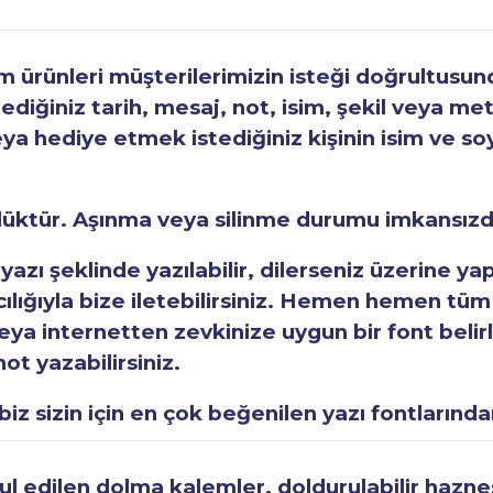
ürünleri müşterilerimizin isteği doğrultusunda
tediğiniz tarih, mesaj, not, isim, şekil veya met
eya hediye etmek istediğiniz kişinin isim ve so
rlüktür. Aşınma veya silinme durumu imkansızd
 yazı şeklinde yazılabilir, dilerseniz üzerine y
acılığıyla bize iletebilirsiniz. Hemen hemen tüm
a internetten zevkinize uygun bir font belirley
ot yazabilirsiniz.
iz sizin için en çok beğenilen yazı fontlarından
 edilen dolma kalemler, doldurulabilir haznesi