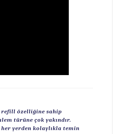
efill özelliğine sahip
kalem türüne çok yakındır.
n her yerden kolaylıkla temin