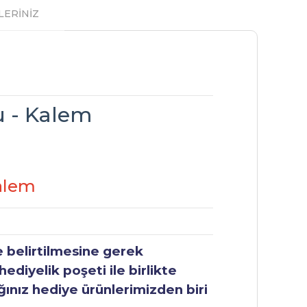
LERİNİZ
u - Kalem
alem
e belirtilmesine gerek
ediyelik poşeti ile birlikte
ğınız hediye ürünlerimizden biri