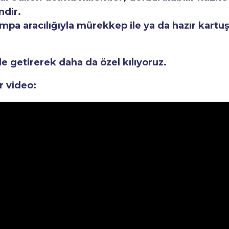
mdir.
a aracılığıyla mürekkep ile ya da hazır kartuşla
le getirerek daha da özel kılıyoruz.
r video: