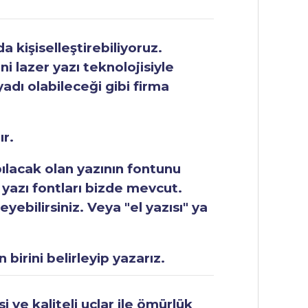
 kişiselleştirebiliyoruz.
ni lazer yazı teknolojisiyle
yadı olabileceği gibi firma
ır.
apılacak olan yazının fontunu
 yazı fontları bizde mevcut.
ebilirsiniz. Veya "el yazısı" ya
 birini belirleyip yazarız.
 ve kaliteli uçlar ile ömürlük