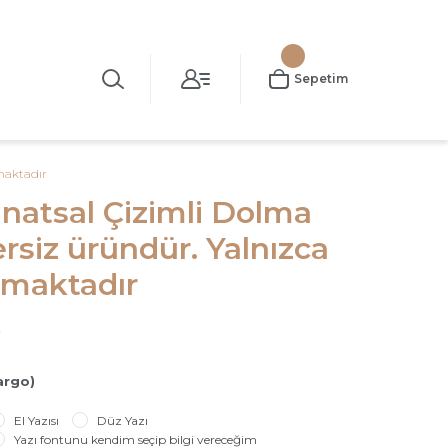
Sepetim
maktadır
natsal Çizimli Dolma
rsiz üründür. Yalnızca
nmaktadır
argo)
El Yazısı
Düz Yazı
Yazı fontunu kendim seçip bilgi vereceğim