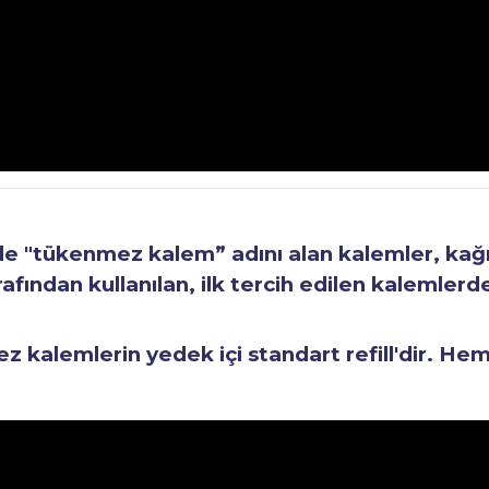
"tükenmez kalem” adını alan kalemler, kağıt 
fından kullanılan, ilk tercih edilen kalemlerden
kalemlerin yedek içi standart refill'dir. He