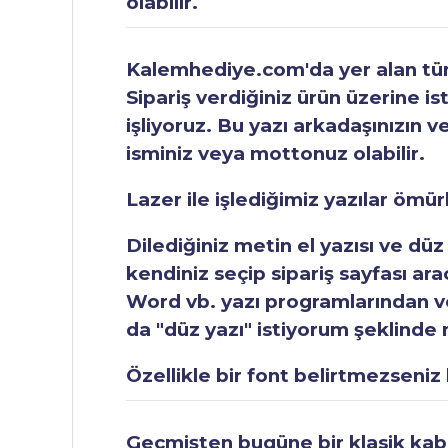
olabilir.
Kalemhediye.com'da yer alan tüm 
Sipariş verdiğiniz ürün üzerine is
işliyoruz. Bu yazı arkadaşınızın v
isminiz veya mottonuz olabilir.
Lazer ile işlediğimiz yazılar ömü
Dilediğiniz metin el yazısı ve düz
kendiniz seçip sipariş sayfası ar
Word vb. yazı programlarından vey
da "düz yazı" istiyorum şeklinde n
Özellikle bir font belirtmezseniz b
Geçmişten bugüne bir klasik kabul