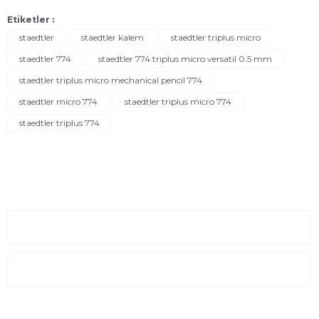
Etiketler :
staedtler
staedtler kalem
staedtler triplus micro
staedtler 774
staedtler 774 triplus micro versatil 0.5 mm
staedtler triplus micro mechanical pencil 774
staedtler micro 774
staedtler triplus micro 774
staedtler triplus 774
Sayfalar
Kurumsal
E-Posta Listesi