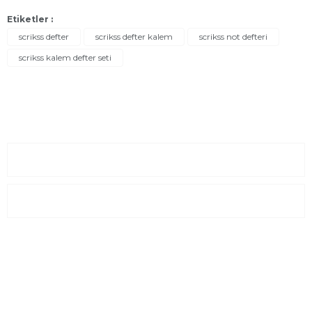
Etiketler :
scrikss defter
scrikss defter kalem
scrikss not defteri
scrikss kalem defter seti
Sayfalar
Kurumsal
E-Posta Listesi
En yeni fırsat, indirimler ve kampanyalardan haberdar olmak için
e-bültenimize kayıt olun Yeni kataloglarımızı ilk siz görün siz
haberdar olun.