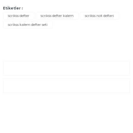
Etiketler :
scrikss defter
scrikss defter kalem
scrikss not defteri
scrikss kalem defter seti
Sayfalar
Kurumsal
E-Posta Listesi
En yeni fırsat, indirimler ve kampanyalardan haberdar olmak için
e-bültenimize kayıt olun Yeni kataloglarımızı ilk siz görün siz
haberdar olun.