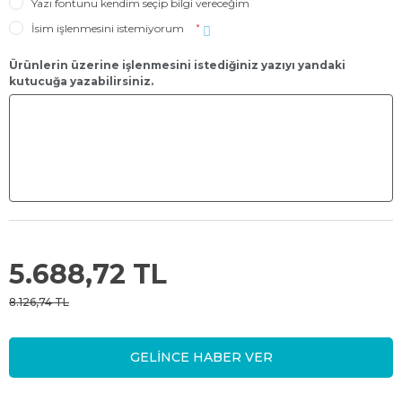
Yazı fontunu kendim seçip bilgi vereceğim
İsim işlenmesini istemiyorum
*
Ürünlerin üzerine işlenmesini istediğiniz yazıyı yandaki
kutucuğa yazabilirsiniz.
5.688,72 TL
8.126,74 TL
GELİNCE HABER VER