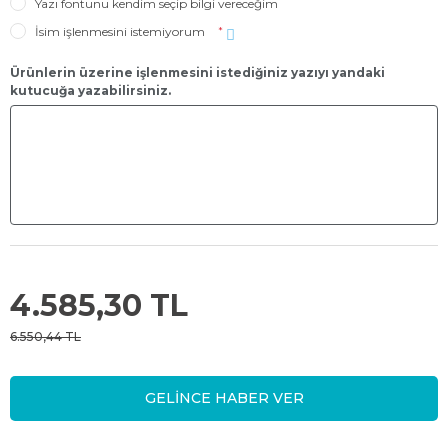
Yazı fontunu kendim seçip bilgi vereceğim
İsim işlenmesini istemiyorum
*
Ürünlerin üzerine işlenmesini istediğiniz yazıyı yandaki
kutucuğa yazabilirsiniz.
4.585,30 TL
6.550,44 TL
GELİNCE HABER VER