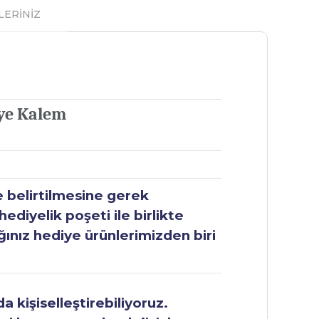
LERİNİZ
iye Kalem
e belirtilmesine gerek
ediyelik poşeti ile birlikte
ğınız hediye ürünlerimizden biri
 kişiselleştirebiliyoruz.