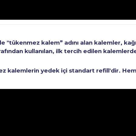
"tükenmez kalem” adını alan kalemler, kağıt 
fından kullanılan, ilk tercih edilen kalemlerden
kalemlerin yedek içi standart refill'dir. He