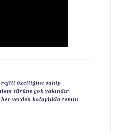
efill özelliğine sahip
kalem türüne çok yakındır.
n her yerden kolaylıkla temin