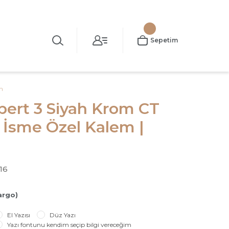
Sepetim
m
ert 3 Siyah Krom CT
| İsme Özel Kalem |
16
argo)
El Yazısı
Düz Yazı
Yazı fontunu kendim seçip bilgi vereceğim