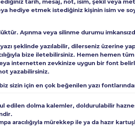
tediğiniz tarih, mesaj, not, isim, şekil veya met
eya hediye etmek istediğiniz kişinin isim ve so
rlüktür. Aşınma veya silinme durumu imkansızd
 yazı şeklinde yazılabilir, dilerseniz üzerine y
acılığıyla bize iletebilirsiniz. Hemen hemen tüm
a internetten zevkinize uygun bir font belirley
ot yazabilirsiniz.
iz sizin için en çok beğenilen yazı fontlarından
 edilen dolma kalemler, doldurulabilir haznesi
mdir.
a aracılığıyla mürekkep ile ya da hazır kartuşla