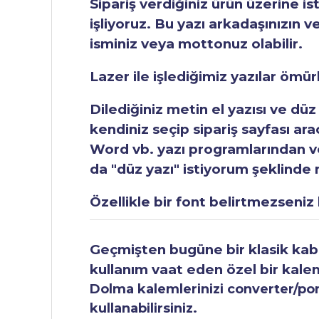
Sipariş verdiğiniz ürün üzerine is
işliyoruz. Bu yazı arkadaşınızın v
isminiz veya mottonuz olabilir.
Lazer ile işlediğimiz yazılar ömü
Dilediğiniz metin el yazısı ve düz
kendiniz seçip sipariş sayfası ar
Word vb. yazı programlarından vey
da "düz yazı" istiyorum şeklinde n
Özellikle bir font belirtmezseniz b
Geçmişten bugüne bir klasik kabul
kullanım vaat eden özel bir kale
Dolma kalemlerinizi converter/pomp
kullanabilirsiniz.