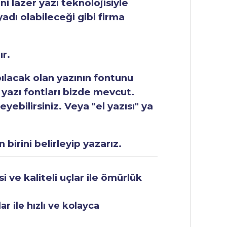
ni lazer yazı teknolojisiyle
yadı olabileceği gibi firma
ır.
apılacak olan yazının fontunu
 yazı fontları bizde mevcut.
ebilirsiniz. Veya "el yazısı" ya
 birini belirleyip yazarız.
 ve kaliteli uçlar ile ömürlük
r ile hızlı ve kolayca