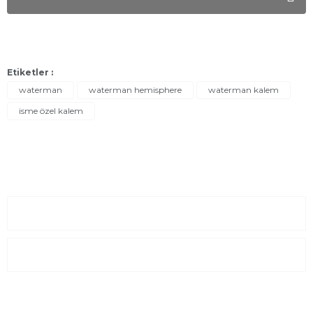
Etiketler :
waterman
waterman hemisphere
waterman kalem
isme özel kalem
Sayfalar
Kurumsal
E-Posta Listesi