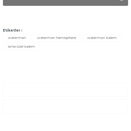
Etiketler :
waterman
waterman hemisphere
waterman kalem
isme özel kalem
Sayfalar
Kurumsal
E-Posta Listesi