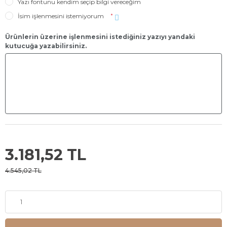
Yazı fontunu kendim seçip bilgi vereceğim
İsim işlenmesini istemiyorum
*
Ürünlerin üzerine işlenmesini istediğiniz yazıyı yandaki
kutucuğa yazabilirsiniz.
3.181,52 TL
4.545,02 TL