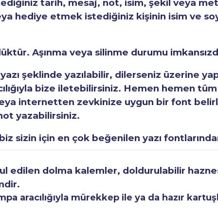
tediğiniz tarih, mesaj, not, isim, şekil veya met
eya hediye etmek istediğiniz kişinin isim ve so
rlüktür. Aşınma veya silinme durumu imkansızd
 yazı şeklinde yazılabilir, dilerseniz üzerine y
acılığıyla bize iletebilirsiniz. Hemen hemen tüm
a internetten zevkinize uygun bir font belirley
ot yazabilirsiniz.
iz sizin için en çok beğenilen yazı fontlarından
 edilen dolma kalemler, doldurulabilir haznesi
mdir.
a aracılığıyla mürekkep ile ya da hazır kartuşla