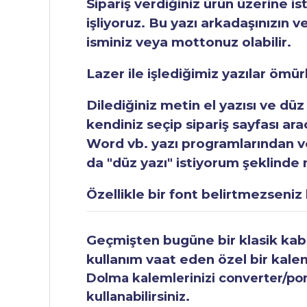
Sipariş verdiğiniz ürün üzerine is
işliyoruz. Bu yazı arkadaşınızın v
isminiz veya mottonuz olabilir.
Lazer ile işlediğimiz yazılar ömü
Dilediğiniz metin el yazısı ve düz
kendiniz seçip sipariş sayfası ar
Word vb. yazı programlarından vey
da "düz yazı" istiyorum şeklinde n
Özellikle bir font belirtmezseniz b
Geçmişten bugüne bir klasik kabul
kullanım vaat eden özel bir kale
Dolma kalemlerinizi converter/pomp
kullanabilirsiniz.