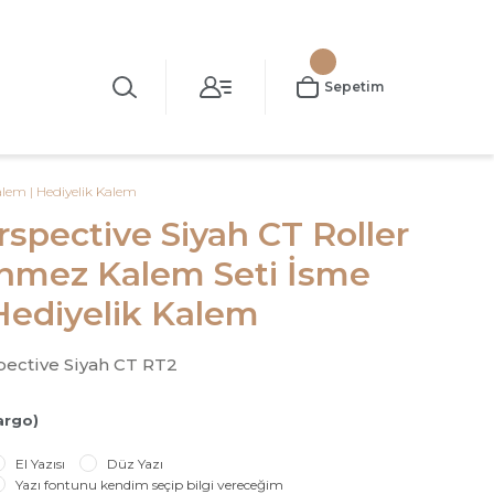
Sepetim
lem | Hediyelik Kalem
pective Siyah CT Roller
nmez Kalem Seti İsme
Hediyelik Kalem
ective Siyah CT RT2
argo)
El Yazısı
Düz Yazı
Yazı fontunu kendim seçip bilgi vereceğim