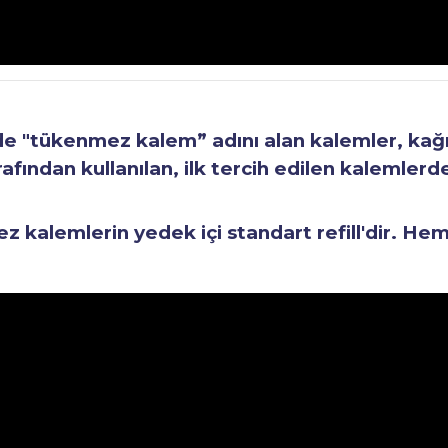
"tükenmez kalem” adını alan kalemler, kağıt 
fından kullanılan, ilk tercih edilen kalemlerden
kalemlerin yedek içi standart refill'dir. He