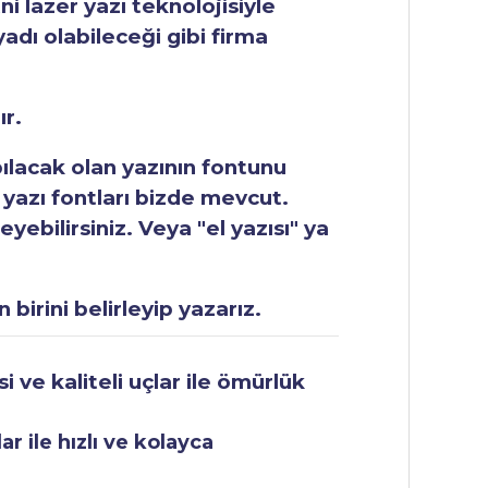
ni lazer yazı teknolojisiyle
yadı olabileceği gibi firma
ır.
apılacak olan yazının fontunu
 yazı fontları bizde mevcut.
ebilirsiniz. Veya "el yazısı" ya
 birini belirleyip yazarız.
 ve kaliteli uçlar ile ömürlük
r ile hızlı ve kolayca