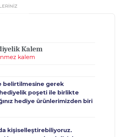
LERİNİZ
diyelik Kalem
ükenmez kalem
e belirtilmesine gerek
ediyelik poşeti ile birlikte
ğınız hediye ürünlerimizden biri
 kişiselleştirebiliyoruz.