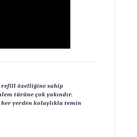
efill özelliğine sahip
kalem türüne çok yakındır.
n her yerden kolaylıkla temin