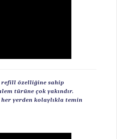
efill özelliğine sahip
kalem türüne çok yakındır.
n her yerden kolaylıkla temin