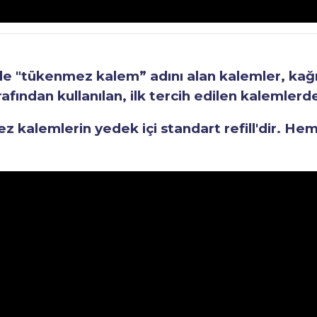
"tükenmez kalem” adını alan kalemler, kağıt 
fından kullanılan, ilk tercih edilen kalemlerden
kalemlerin yedek içi standart refill'dir. He