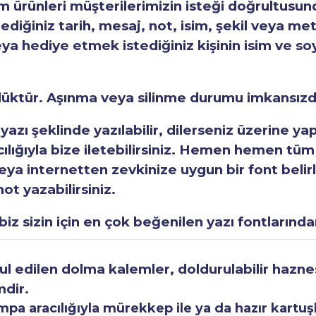
ürünleri müşterilerimizin isteği doğrultusunda
tediğiniz tarih, mesaj, not, isim, şekil veya met
eya hediye etmek istediğiniz kişinin isim ve so
rlüktür. Aşınma veya silinme durumu imkansızd
 yazı şeklinde yazılabilir, dilerseniz üzerine y
acılığıyla bize iletebilirsiniz. Hemen hemen tüm
a internetten zevkinize uygun bir font belirley
ot yazabilirsiniz.
iz sizin için en çok beğenilen yazı fontlarından
 edilen dolma kalemler, doldurulabilir haznesi
mdir.
a aracılığıyla mürekkep ile ya da hazır kartuşla