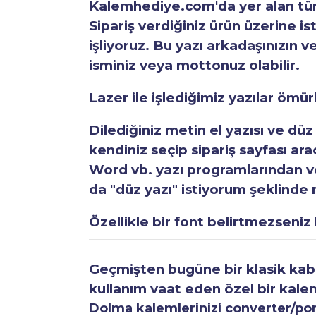
Kalemhediye.com'da yer alan tüm 
Sipariş verdiğiniz ürün üzerine is
işliyoruz. Bu yazı arkadaşınızın v
isminiz veya mottonuz olabilir.
Lazer ile işlediğimiz yazılar ömü
Dilediğiniz metin el yazısı ve düz
kendiniz seçip sipariş sayfası ar
Word vb. yazı programlarından vey
da "düz yazı" istiyorum şeklinde n
Özellikle bir font belirtmezseniz b
Geçmişten bugüne bir klasik kabul
kullanım vaat eden özel bir kale
Dolma kalemlerinizi converter/pomp