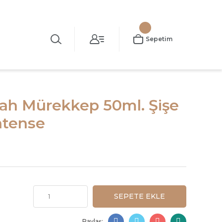
Sepetim
ah Mürekkep 50ml. Şişe
ntense
SEPETE EKLE
Paylaş: