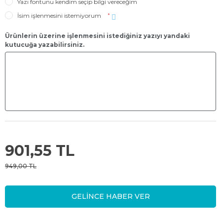
Yazı fontunu kendim seçip bilgi vereceğim
İsim işlenmesini istemiyorum
*
Ürünlerin üzerine işlenmesini istediğiniz yazıyı yandaki
kutucuğa yazabilirsiniz.
901,55 TL
949,00 TL
GELİNCE HABER VER