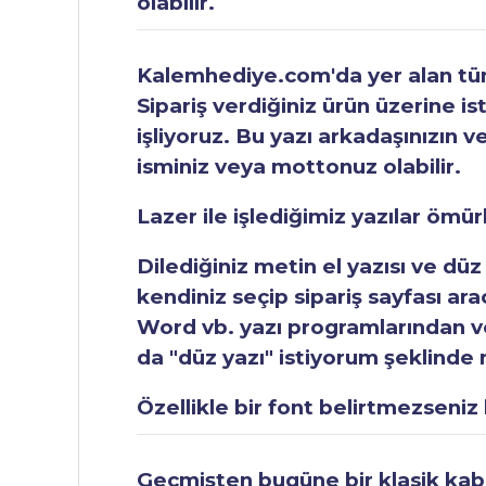
olabilir.
Kalemhediye.com'da yer alan tüm 
Sipariş verdiğiniz ürün üzerine is
işliyoruz. Bu yazı arkadaşınızın v
isminiz veya mottonuz olabilir.
Lazer ile işlediğimiz yazılar ömü
Dilediğiniz metin el yazısı ve düz
kendiniz seçip sipariş sayfası ar
Word vb. yazı programlarından vey
da "düz yazı" istiyorum şeklinde n
Özellikle bir font belirtmezseniz b
Geçmişten bugüne bir klasik kabul