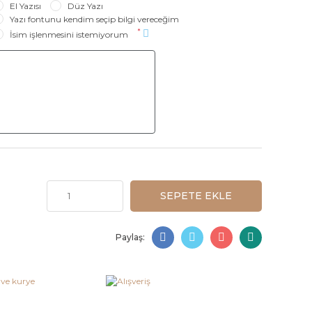
El Yazısı
Düz Yazı
Yazı fontunu kendim seçip bilgi vereceğim
*
İsim işlenmesini istemiyorum
SEPETE EKLE
Paylaş: