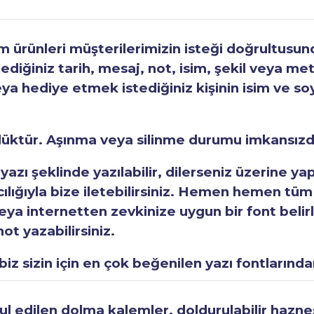
ürünleri müşterilerimizin isteği doğrultusunda
tediğiniz tarih, mesaj, not, isim, şekil veya met
eya hediye etmek istediğiniz kişinin isim ve so
rlüktür. Aşınma veya silinme durumu imkansızd
 yazı şeklinde yazılabilir, dilerseniz üzerine y
acılığıyla bize iletebilirsiniz. Hemen hemen tüm
a internetten zevkinize uygun bir font belirley
ot yazabilirsiniz.
iz sizin için en çok beğenilen yazı fontlarından
 edilen dolma kalemler, doldurulabilir haznesi