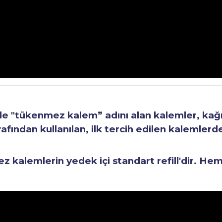
"tükenmez kalem” adını alan kalemler, kağıt 
fından kullanılan, ilk tercih edilen kalemlerden
kalemlerin yedek içi standart refill'dir. He