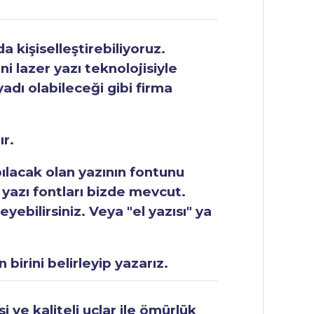
 kişiselleştirebiliyoruz.
ni lazer yazı teknolojisiyle
yadı olabileceği gibi firma
ır.
apılacak olan yazının fontunu
 yazı fontları bizde mevcut.
ebilirsiniz. Veya "el yazısı" ya
 birini belirleyip yazarız.
 ve kaliteli uçlar ile ömürlük