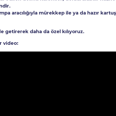
mdir.
a aracılığıyla mürekkep ile ya da hazır kartuşla
le getirerek daha da özel kılıyoruz.
r video: