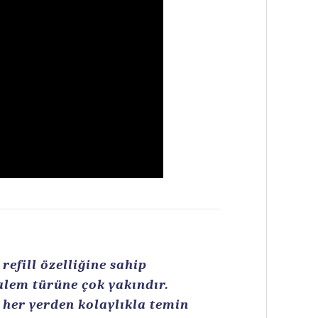
efill özelliğine sahip
kalem türüne çok yakındır.
n her yerden kolaylıkla temin