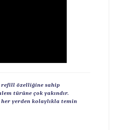
efill özelliğine sahip
kalem türüne çok yakındır.
n her yerden kolaylıkla temin