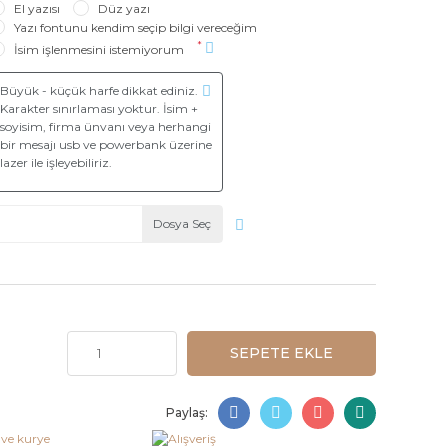
El yazısı
Düz yazı
Yazı fontunu kendim seçip bilgi vereceğim
*
İsim işlenmesini istemiyorum
Dosya Seç
SEPETE EKLE
Paylaş: