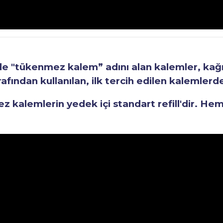
"tükenmez kalem” adını alan kalemler, kağıt 
fından kullanılan, ilk tercih edilen kalemlerden
kalemlerin yedek içi standart refill'dir. He