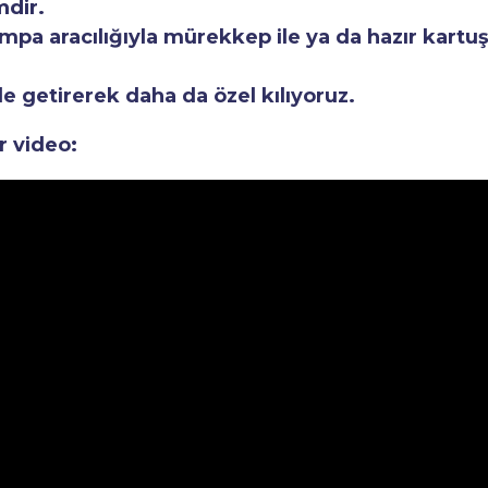
mdir.
a aracılığıyla mürekkep ile ya da hazır kartuşla
le getirerek daha da özel kılıyoruz.
r video: