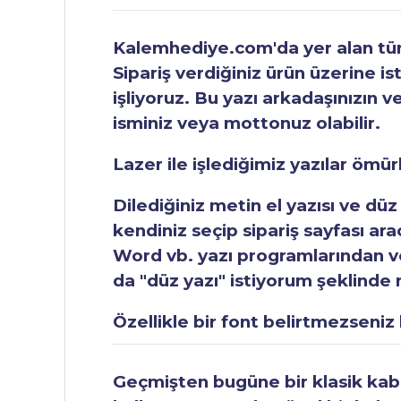
Kalemhediye.com'da yer alan tüm 
Sipariş verdiğiniz ürün üzerine is
işliyoruz. Bu yazı arkadaşınızın v
isminiz veya mottonuz olabilir.
Lazer ile işlediğimiz yazılar ömü
Dilediğiniz metin el yazısı ve düz
kendiniz seçip sipariş sayfası ar
Word vb. yazı programlarından vey
da "düz yazı" istiyorum şeklinde n
Özellikle bir font belirtmezseniz b
Geçmişten bugüne bir klasik kabul