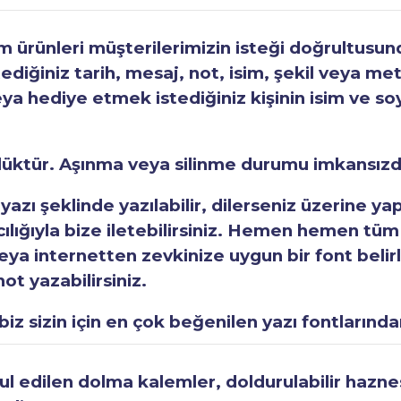
ürünleri müşterilerimizin isteği doğrultusunda
tediğiniz tarih, mesaj, not, isim, şekil veya met
eya hediye etmek istediğiniz kişinin isim ve so
rlüktür. Aşınma veya silinme durumu imkansızd
 yazı şeklinde yazılabilir, dilerseniz üzerine y
acılığıyla bize iletebilirsiniz. Hemen hemen tüm
a internetten zevkinize uygun bir font belirley
ot yazabilirsiniz.
iz sizin için en çok beğenilen yazı fontlarından
 edilen dolma kalemler, doldurulabilir haznesi