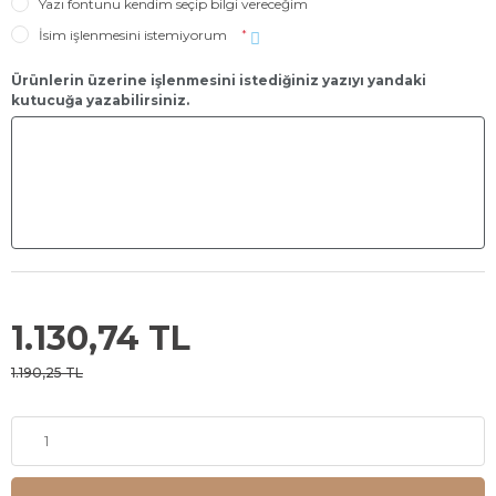
Yazı fontunu kendim seçip bilgi vereceğim
İsim işlenmesini istemiyorum
*
Ürünlerin üzerine işlenmesini istediğiniz yazıyı yandaki
kutucuğa yazabilirsiniz.
1.130,74 TL
1.190,25 TL