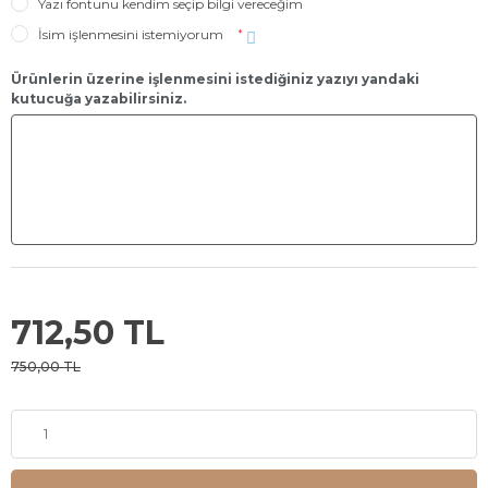
Yazı fontunu kendim seçip bilgi vereceğim
İsim işlenmesini istemiyorum
*
Ürünlerin üzerine işlenmesini istediğiniz yazıyı yandaki
kutucuğa yazabilirsiniz.
712,50 TL
750,00 TL