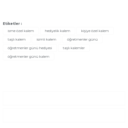
Etiketler :
isme özel kalem
hediyelik kalem
kişiye özel kalem
taşlı kalem
isimli kalem
öğretmenler günü
öğretmenler günü hediyesi
taşlı kalemler
öğretmenler günü kalem
Sayfalar
Kurumsal