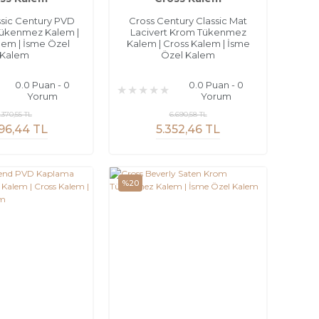
ssic Century PVD
Cross Century Classic Mat
ükenmez Kalem |
Lacivert Krom Tükenmez
lem | İsme Özel
Kalem | Cross Kalem | İsme
Kalem
Özel Kalem
0.0 Puan - 0
0.0 Puan - 0
Yorum
Yorum
.370,55 TL
6.690,58 TL
96,44 TL
5.352,46 TL
%20