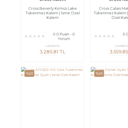
Cross Beverly Kırmızı Lake
Cross Calais Mat
Tükenmez Kalem | İsme Özel
Tükenmez Kalem | 
Kalem
Özel Ka
0.0 Puan - 0
0.
Yorum
4.101,02 TL
4.449,81 
3.280,81 TL
3.559,8
%20
%20