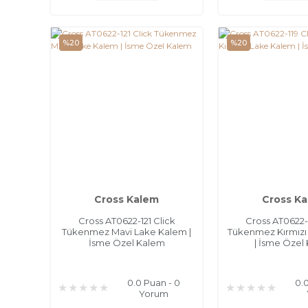
%20
%20
Cross Kalem
Cross K
Cross AT0622-121 Click
Cross AT0622-1
Tükenmez Mavi Lake Kalem |
Tükenmez Kırmızı
İsme Özel Kalem
| İsme Özel
0.0 Puan - 0
0.
Yorum