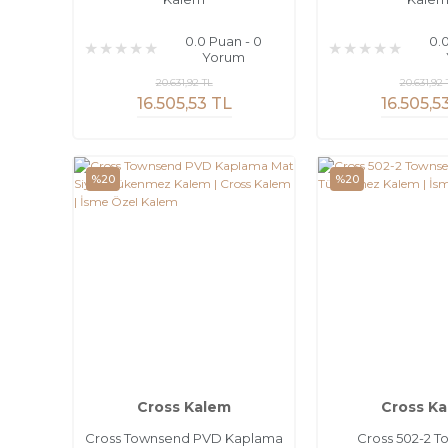
0.0 Puan - 0
0.
Yorum
20.631,92 TL
20.631,92 
16.505,53 TL
16.505,5
%20
%20
Cross Kalem
Cross K
Cross Townsend PVD Kaplama
Cross 502-2 