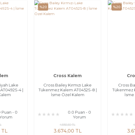
%20
%20
alem
Cross Kalem
Cro
Siyah Lake
Cross Bailey Kırmızı Lake
Cross Ba
AT0492S-4 |
Tükenmez Kalem AT0452S-8 |
Tükenmez K
Kalem
İsme Özel Kalem
İsme
0 Puan - 0
0.0 Puan - 0
Yorum
Yorum
TL
4.592,50 TL
4
1 TL
3.674,00 TL
3.6