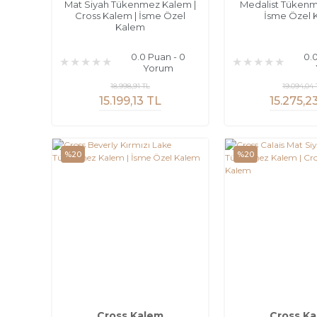
Mat Siyah Tükenmez Kalem |
Medalist Tükenm
Cross Kalem | İsme Özel
İsme Özel 
Kalem
0.0 Puan - 0
0.
Yorum
18.998,91 TL
19.094,04 
15.199,13 TL
15.275,2
%20
%20
Cross Kalem
Cross K