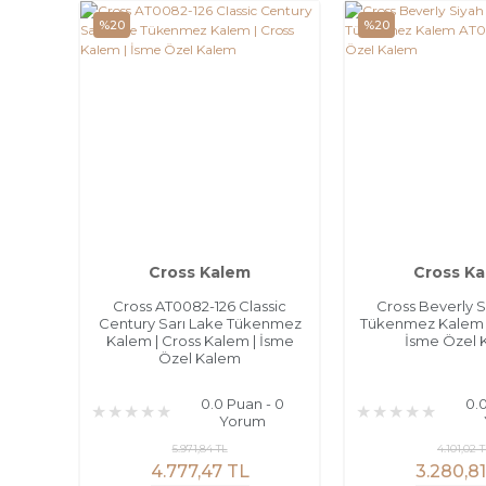
%20
%20
Cross Kalem
Cross K
Cross AT0082-126 Classic
Cross Beverly 
Century Sarı Lake Tükenmez
Tükenmez Kalem 
Kalem | Cross Kalem | İsme
İsme Özel 
Özel Kalem
0.0 Puan - 0
0.
Yorum
5.971,84 TL
4.101,02 
4.777,47 TL
3.280,8