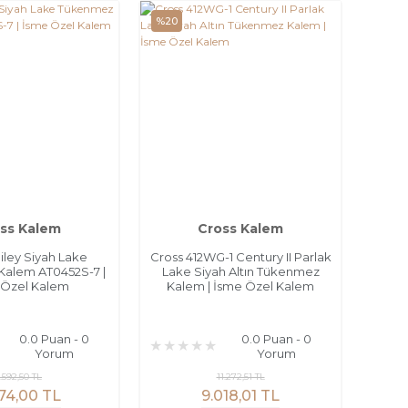
%20
ss Kalem
Cross Kalem
iley Siyah Lake
Cross 412WG-1 Century II Parlak
alem AT0452S-7 |
Lake Siyah Altın Tükenmez
 Özel Kalem
Kalem | İsme Özel Kalem
0.0 Puan - 0
0.0 Puan - 0
Yorum
Yorum
.592,50 TL
11.272,51 TL
74,00 TL
9.018,01 TL