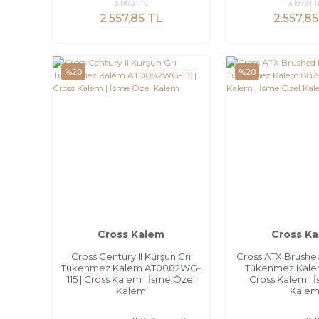
3.197,31 TL
3.197,31 T
2.557,85 TL
2.557,85
%20
%20
Cross Kalem
Cross K
Cross Century II Kurşun Gri
Cross ATX Brushe
Tükenmez Kalem AT0082WG-
Tükenmez Kalem
115 | Cross Kalem | İsme Özel
Cross Kalem | 
Kalem
Kale