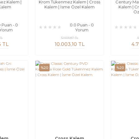
ez Kalem |
Krom Tükenmez Kalem | Cross
Century Ma
Kalem
Kalem | İsme Özel Kalem
Kalem | C
Öz
0 Puan - 0
0.0 Puan - 0
Yorum
Yorum
TL
12.503,87 TL
5
3 TL
10.003,10 TL
4.7
%20
%20
alem
Cross Kalem
Cro