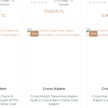
0 Puan - 0
0.0 Puan - 0
Yorum
Yorum
TL
7
7.330,91 TL
1 TL
5.9
%20
%20
alem
Cross Kalem
Cro
s Track-R
Cross Morph Tükenmez Kalem
Cross Ma
iyah AT702-
Siyah | Cross Kalem | İsme Özel
Kalem | 
| İsme Özel
Kalem
m