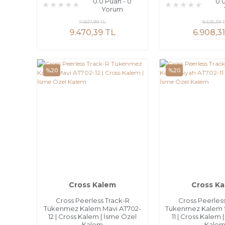
0.0 Puan - 0
0.
Yorum
11.837,99 TL
8.635,39 
9.470,39 TL
6.908,3
%20
%20
Cross Kalem
Cross K
Cross Peerless Track-R
Cross Peerles
Tükenmez Kalem Mavi AT702-
Tükenmez Kalem S
12 | Cross Kalem | İsme Özel
11 | Cross Kalem 
Kalem
Kale