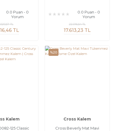
0.0 Puan - 0
0.0 Puan - 0
Yorum
Yorum
.020,57 TL
22.016,54 TL
16,46 TL
17.613,23 TL
%20
ss Kalem
Cross Kalem
0082-125 Classic
Cross Beverly Mat Mavi