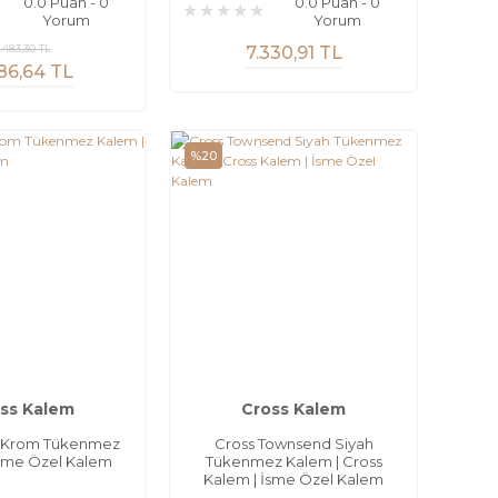
0.0 Puan - 0
0.0 Puan - 0
Yorum
Yorum
.483,30 TL
7.330,91 TL
86,64 TL
%20
ss Kalem
Cross Kalem
t Krom Tükenmez
Cross Townsend Siyah
İsme Özel Kalem
Tükenmez Kalem | Cross
Kalem | İsme Özel Kalem