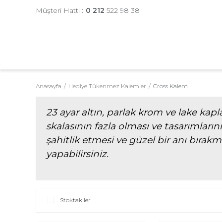
Müşteri Hattı :
0 212
522 98 38
Anasayfa
Hediye Tükenmez Kalemler
Cross Kalem
23 ayar altın, parlak krom ve lake kap
skalasının fazla olması ve tasarımların
şahitlik etmesi ve güzel bir anı bırak
yapabilirsiniz.
Stoktakiler