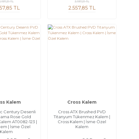
3.197,31 TL
3.197,31 TL
57,85 TL
2.557,85 TL
ss Kalem
Cross Kalem
ic Century Desenli
Cross ATX Brushed PVD
lama Rose Gold
Titanyum Tükenmez Kalem |
alem AT0082-123 |
Cross Kalem | İsme Özel
lem | İsme Özel
Kalem
Kalem