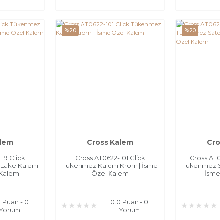
%20
%20
alem
Cross Kalem
Cro
19 Click
Cross AT0622-101 Click
Cross AT0
 Lake Kalem
Tükenmez Kalem Krom | İsme
Tükenmez 
 Kalem
Özel Kalem
| İsm
0 Puan - 0
0.0 Puan - 0
Yorum
Yorum