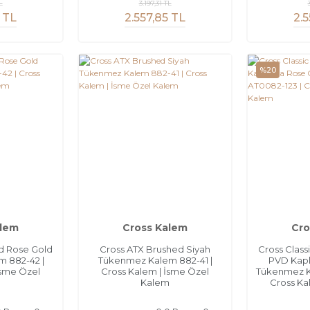
L
3.197,31 TL
 TL
2.557,85 TL
2.5
%20
alem
Cross Kalem
Cro
d Rose Gold
Cross ATX Brushed Siyah
Cross Class
 882-42 |
Tükenmez Kalem 882-41 |
PVD Kap
İsme Özel
Cross Kalem | İsme Özel
Tükenmez K
m
Kalem
Cross Ka