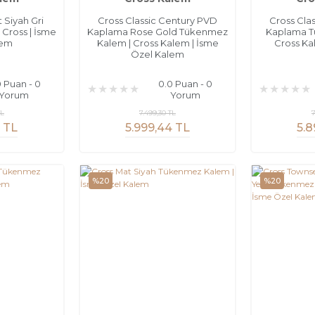
 Siyah Gri
Cross Classic Century PVD
Cross Cla
Cross | İsme
Kaplama Rose Gold Tükenmez
Kaplama T
lem
Kalem | Cross Kalem | İsme
Cross Ka
Özel Kalem
0 Puan - 0
0.0 Puan - 0
Yorum
Yorum
TL
7.499,30 TL
7
5 TL
5.999,44 TL
5.8
%20
%20