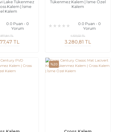
vi Lake Tükenmez
Tükenmez Kalem | İsme Özel
ross Kalem | İsme
Kalem
el Kalem
0.0 Puan - 0
0.0 Puan - 0
Yorum
Yorum
.971,84 TL
4.101,02 TL
77,47 TL
3.280,81 TL
%20
ss Kalem
Cross Kalem