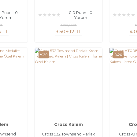
0 Puan - 0
0.0 Puan - 0
Yorum
Yorum
TL
4.386,40 TL
5
3 TL
3.509,12 TL
4.0
%20
%20
alem
Cross Kalem
Cro
Townsend
Cross 532 Townsend Parlak
Cross AT