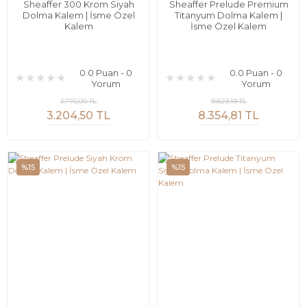
Sheaffer 300 Krom Siyah
Sheaffer Prelude Premium
Dolma Kalem | İsme Özel
Titanyum Dolma Kalem |
Kalem
İsme Özel Kalem
0.0 Puan - 0
0.0 Puan - 0
Yorum
Yorum
3.770,00 TL
9.829,19 TL
3.204,50 TL
8.354,81 TL
%15
%15