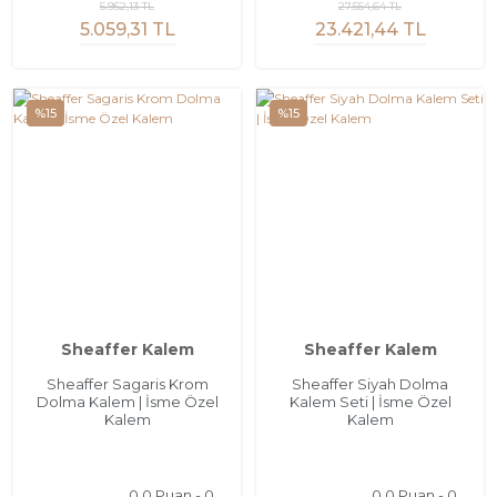
5.952,13 TL
27.554,64 TL
5.059,31 TL
23.421,44 TL
%15
%15
Sheaffer Kalem
Sheaffer Kalem
Sheaffer Sagaris Krom
Sheaffer Siyah Dolma
Dolma Kalem | İsme Özel
Kalem Seti | İsme Özel
Kalem
Kalem
0.0 Puan - 0
0.0 Puan - 0