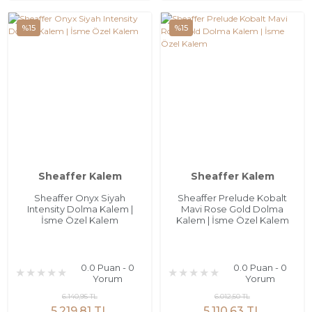
%15
%15
Sheaffer Kalem
Sheaffer Kalem
Sheaffer Onyx Siyah
Sheaffer Prelude Kobalt
Intensity Dolma Kalem |
Mavi Rose Gold Dolma
İsme Özel Kalem
Kalem | İsme Özel Kalem
0.0 Puan - 0
0.0 Puan - 0
Yorum
Yorum
6.140,95 TL
6.012,50 TL
5.219,81 TL
5.110,63 TL