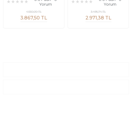
Yorum
Yorum
4.550,00 TL
3.495,74 TL
3.867,50 TL
2.971,38 TL
Sayfalar
Kurumsal
E-Posta Listesi
En yeni fırsat, indirimler ve kampanyalardan haberdar olmak için
e-bültenimize kayıt olun Yeni kataloglarımızı ilk siz görün siz
haberdar olun.