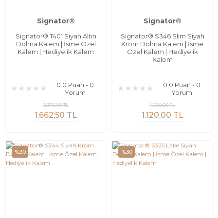
Signator®
Signator®
Signator® T401 Siyah Altın
Signator® S346 Slim Siyah
Dolma Kalem | İsme Özel
Krom Dolma Kalem | İsme
Kalem | Hediyelik Kalem
Özel Kalem | Hediyelik
Kalem
0.0 Puan - 0
0.0 Puan - 0
Yorum
Yorum
2.375,00 TL
1.600,00 TL
1.662,50 TL
1.120,00 TL
%30
%30