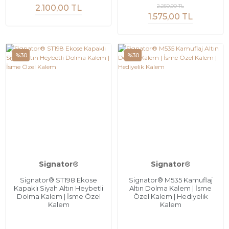
2.250,00 TL
2.100,00 TL
1.575,00 TL
%30
%30
Signator®
Signator®
Signator® ST198 Ekose
Signator® M535 Kamuflaj
Kapaklı Siyah Altın Heybetli
Altın Dolma Kalem | İsme
Dolma Kalem | İsme Özel
Özel Kalem | Hediyelik
Kalem
Kalem