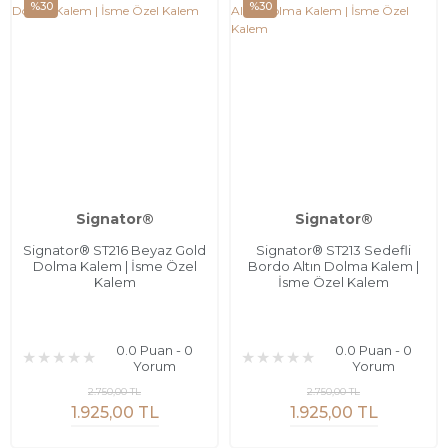
%30
%30
Signator®
Signator®
Signator® ST216 Beyaz Gold
Signator® ST213 Sedefli
Dolma Kalem | İsme Özel
Bordo Altın Dolma Kalem |
Kalem
İsme Özel Kalem
0.0 Puan - 0
0.0 Puan - 0
Yorum
Yorum
2.750,00 TL
2.750,00 TL
1.925,00 TL
1.925,00 TL