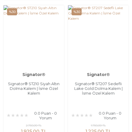
%30
%30
Signator®
Signator®
Signator® ST210 Siyah Altın
Signator® ST207 Sedefli
Dolma Kalem | İsme Özel
Lake Gold Dolma Kalem |
Kalem
İsme Özel Kalem
0.0 Puan - 0
0.0 Puan - 0
Yorum
Yorum
2.750,00 TL
1.750,00 TL
1.925,00 TL
1.225,00 TL