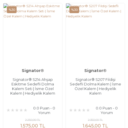
%30
%30
Signator®
Signator®
Signator® S214 Ahşap
Signator® S207 Fildişi
Eskitme Sedefli Dolma
Sedefli Dolma Kalem | İsme
Kalem Seti | İsme Özel
Özel Kalem | Hediyelik
Kalem | Hediyelik Kalem
Kalem
0.0 Puan - 0
0.0 Puan - 0
Yorum
Yorum
2.250,00 TL
2.350,00 TL
1.575,00 TL
1.645,00 TL