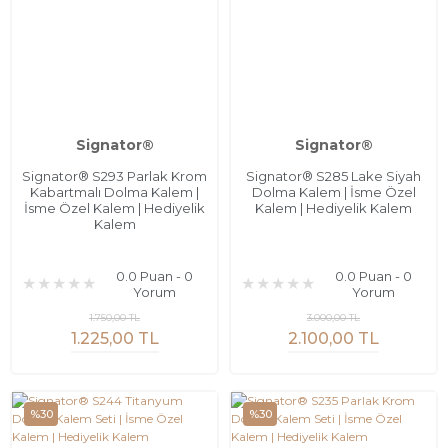
Signator®
Signator®
Signator® S293 Parlak Krom
Signator® S285 Lake Siyah
Kabartmalı Dolma Kalem |
Dolma Kalem | İsme Özel
İsme Özel Kalem | Hediyelik
Kalem | Hediyelik Kalem
Kalem
0.0 Puan - 0
0.0 Puan - 0
Yorum
Yorum
1.750,00 TL
3.000,00 TL
1.225,00 TL
2.100,00 TL
%30
%30