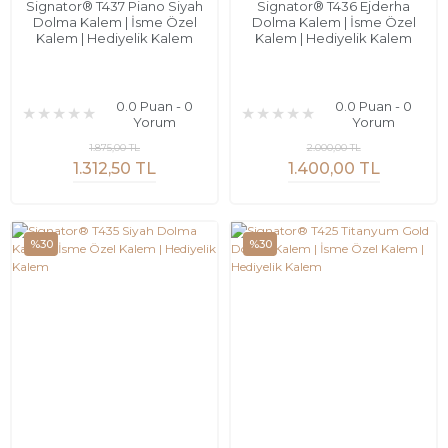
Signator® T437 Piano Siyah
Signator® T436 Ejderha
Dolma Kalem | İsme Özel
Dolma Kalem | İsme Özel
Kalem | Hediyelik Kalem
Kalem | Hediyelik Kalem
0.0 Puan - 0
0.0 Puan - 0
Yorum
Yorum
1.875,00 TL
2.000,00 TL
1.312,50 TL
1.400,00 TL
%30
%30