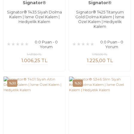
Signator®
Signator®
Signator® T435 Siyah Dolma
Signator® T425 Titanyum
Kalem | İsme Özel Kalem |
Gold Dolma Kalem | İsme
Hediyelik Kalem
Özel Kalem | Hediyelik
Kalem
0.0 Puan - 0
0.0 Puan - 0
Yorum
Yorum
1.437,50 TL
1.750,00 TL
1.006,25 TL
1.225,00 TL
%30
%30