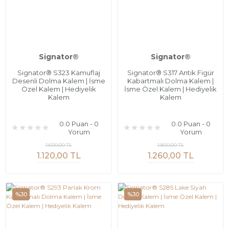
Signator®
Signator®
Signator® S323 Kamuflaj
Signator® S317 Antik Figür
Desenli Dolma Kalem | İsme
Kabartmalı Dolma Kalem |
Özel Kalem | Hediyelik
İsme Özel Kalem | Hediyelik
Kalem
Kalem
0.0 Puan - 0
0.0 Puan - 0
Yorum
Yorum
1.600,00 TL
1.800,00 TL
1.120,00 TL
1.260,00 TL
%30
%30