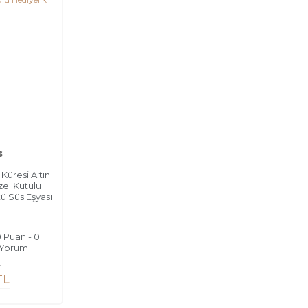
s
üresi Altın
el Kutulu
ü Süs Eşyası
0 Puan - 0
Yorum
L
TL