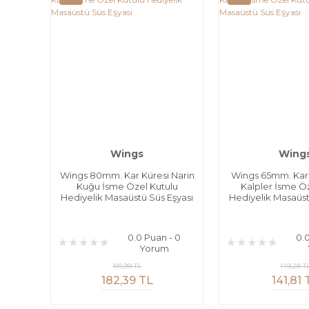
Wings
Wing
Wings 80mm. Kar Küresi Narin
Wings 65mm. Kar K
Kuğu İsme Özel Kutulu
Kalpler İsme Öz
Hediyelik Masaüstü Süs Eşyası
Hediyelik Masaüst
0.0 Puan - 0
0.
Yorum
191,99 TL
149,28 T
182,39 TL
141,81 