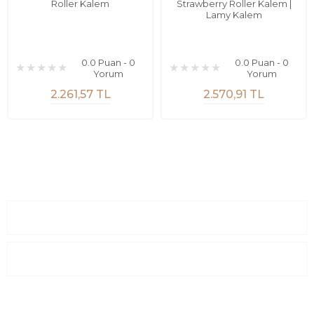
Roller Kalem
Strawberry Roller Kalem |
Lamy Kalem
0.0 Puan - 0
0.0 Puan - 0
Yorum
Yorum
2.261,57 TL
2.570,91 TL
Sayfalar
Kurumsal
E-Posta Listesi