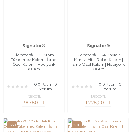
Signator®
Signator®
Signator® T525 Krom
Signator® T524 Bayrak
Tükenmez Kalem | İsme
Kırmızı Altın Roller Kalem |
Özel Kalem | Hediyelik
İsme Özel Kalem | Hediyelik
Kalem
Kalem
0.0 Puan - 0
0.0 Puan - 0
Yorum
Yorum
1.125,00 TL
1.750,00 TL
787,50 TL
1.225,00 TL
%30
%30