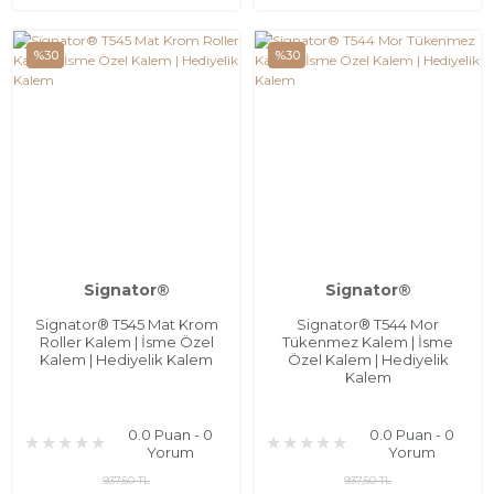
%30
%30
Signator®
Signator®
Signator® T545 Mat Krom
Signator® T544 Mor
Roller Kalem | İsme Özel
Tükenmez Kalem | İsme
Kalem | Hediyelik Kalem
Özel Kalem | Hediyelik
Kalem
0.0 Puan - 0
0.0 Puan - 0
Yorum
Yorum
937,50 TL
937,50 TL