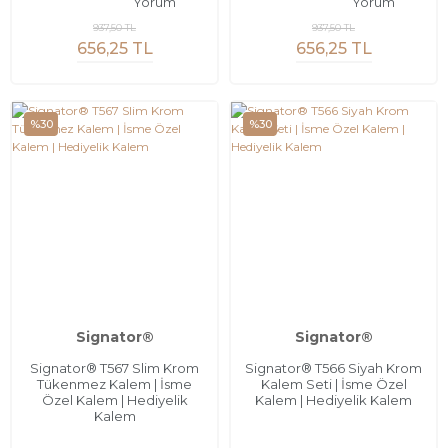
Yorum
Yorum
937,50 TL
937,50 TL
656,25 TL
656,25 TL
%30
%30
Signator®
Signator®
Signator® T567 Slim Krom
Signator® T566 Siyah Krom
Tükenmez Kalem | İsme
Kalem Seti | İsme Özel
Özel Kalem | Hediyelik
Kalem | Hediyelik Kalem
Kalem