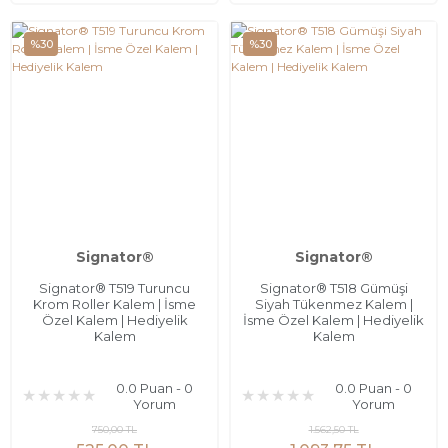
%30
%30
Signator®
Signator®
Signator® T519 Turuncu
Signator® T518 Gümüşi
Krom Roller Kalem | İsme
Siyah Tükenmez Kalem |
Özel Kalem | Hediyelik
İsme Özel Kalem | Hediyelik
Kalem
Kalem
0.0 Puan - 0
0.0 Puan - 0
Yorum
Yorum
750,00 TL
1.562,50 TL