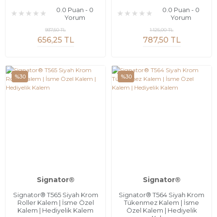
0.0 Puan - 0
0.0 Puan - 0
Yorum
Yorum
937,50 TL
1.125,00 TL
656,25 TL
787,50 TL
%30
%30
Signator®
Signator®
Signator® T565 Siyah Krom
Signator® T564 Siyah Krom
Roller Kalem | İsme Özel
Tükenmez Kalem | İsme
Kalem | Hediyelik Kalem
Özel Kalem | Hediyelik