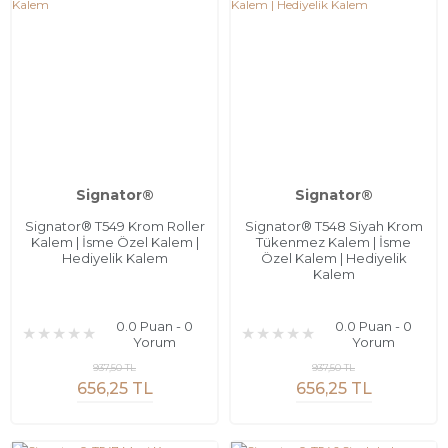
Signator®
Signator®
Signator® T549 Krom Roller
Signator® T548 Siyah Krom
Kalem | İsme Özel Kalem |
Tükenmez Kalem | İsme
Hediyelik Kalem
Özel Kalem | Hediyelik
Kalem
0.0 Puan - 0
0.0 Puan - 0
Yorum
Yorum
937,50 TL
937,50 TL
656,25 TL
656,25 TL