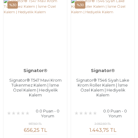
%30
%30
Signator®
Signator®
Signator® T547 Mavi Krom
Signator® T546 Siyah Lake
Tükenmez Kalem | İsme
Krom Roller Kalem | İsme
Özel Kalem | Hediyelik
Özel Kalem | Hediyelik
Kalem
Kalem
0.0 Puan - 0
0.0 Puan - 0
Yorum
Yorum
937,50 TL
2.062,50 TL
656,25 TL
1.443,75 TL