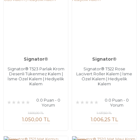
Signator®
Signator®
Signator® T523 Parlak Krom
Signator® T522 Rose
Desenli Tükenmez Kalem |
Lacivert Roller Kalem | İsme
İsme Özel Kalem | Hediyelik
Özel Kalem | Hediyelik
Kalem
Kalem
0.0 Puan - 0
0.0 Puan - 0
Yorum
Yorum
1.500,00 TL
1.437,50 TL
1.050,00 TL
1.006,25 TL