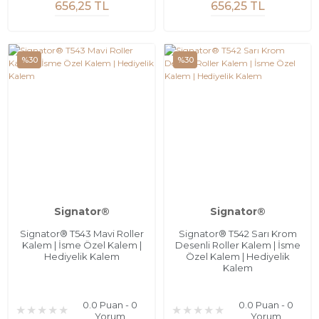
656,25 TL
656,25 TL
%30
%30
Signator®
Signator®
Signator® T543 Mavi Roller
Signator® T542 Sarı Krom
Kalem | İsme Özel Kalem |
Desenli Roller Kalem | İsme
Hediyelik Kalem
Özel Kalem | Hediyelik
Kalem
0.0 Puan - 0
0.0 Puan - 0
Yorum
Yorum