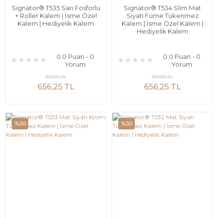
Signator® T535 Sarı Fosforlu
Signator® T534 Slim Mat
+ Roller Kalem | İsme Özel
Siyah Füme Tükenmez
Kalem | Hediyelik Kalem
Kalem | İsme Özel Kalem |
Hediyelik Kalem
0.0 Puan - 0
0.0 Puan - 0
Yorum
Yorum
937,50 TL
937,50 TL
656,25 TL
656,25 TL
%30
%30