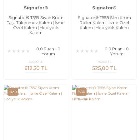
Signator®
Signator®
Signator® T559 Siyah Krom
Signator® T558 Slim Krom
Taşlı Tükenmez Kalem | İsme
Roller Kalem | İsme Özel
Özel Kalem | Hediyelik
Kalem | Hediyelik Kalem
Kalem
0.0 Puan - 0
0.0 Puan - 0
Yorum
Yorum
875,00 TL
750,00 TL
612,50 TL
525,00 TL
%30
%30