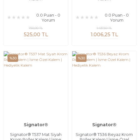
0.0 Puan - 0
0.0 Puan - 0
Yorum
Yorum
750,00 TL
1.437,50 TL
525,00 TL
1.006,25 TL
%30
%30
Signator®
Signator®
Signator® T537 Mat Siyah
Signator® T536 Beyaz Krom
Krom Roller Kalem | İsme
Roller Kalem | İsme Özel