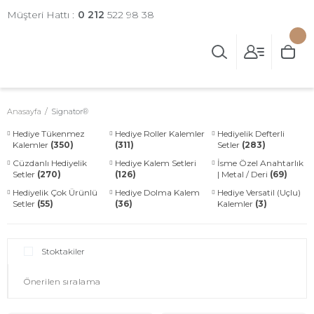
Müşteri Hattı :
0 212
522 98 38
Anasayfa
Signator®
Hediye Tükenmez
Hediye Roller Kalemler
Hediyelik Defterli
Kalemler
(350)
(311)
Setler
(283)
Cüzdanlı Hediyelik
Hediye Kalem Setleri
İsme Özel Anahtarlık
Setler
(270)
(126)
| Metal / Deri
(69)
Hediyelik Çok Ürünlü
Hediye Dolma Kalem
Hediye Versatil (Uçlu)
Setler
(55)
(36)
Kalemler
(3)
Stoktakiler