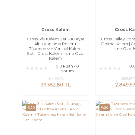
Cross Kalem
Cross K
Cross 3'lü Kalem Seti - 10 Ayar
Cross Bailey Ligh
Altın Kaplama Roller +
Dolma Kalem | Cr
Tükenmez + Versatil Kalem
İsme Özel 
Seti | Cross Kalem | İsme Özel
Kalem
0.0 Puan - 0
0.
Yorum
49.441,00 TL
3.561,97 
39.552,80 TL
2.849,5
%20
%20