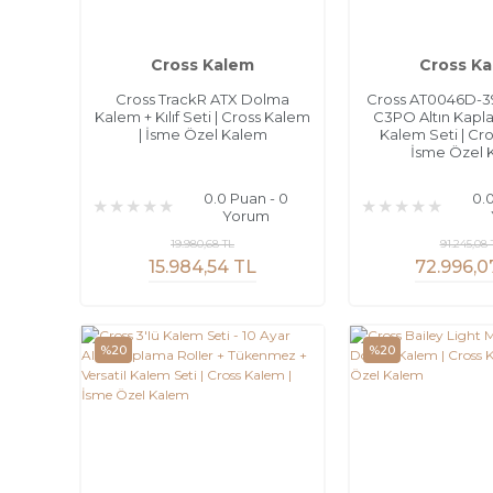
Cross Kalem
Cross K
Cross TrackR ATX Dolma
Cross AT0046D-3
Kalem + Kılıf Seti | Cross Kalem
C3PO Altın Kap
| İsme Özel Kalem
Kalem Seti | Cro
İsme Özel 
0.0 Puan - 0
0.
Yorum
19.980,68 TL
91.245,08 
15.984,54 TL
72.996,0
%20
%20