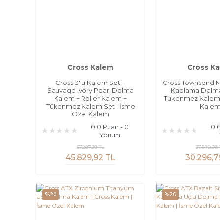
Cross Kalem
Cross K
Cross 3'lü Kalem Seti -
Cross Townsend Me
Sauvage Ivory Pearl Dolma
Kaplama Dolma
Kalem + Roller Kalem +
Tükenmez Kalem 
Tükenmez Kalem Set | İsme
Kale
Özel Kalem
0.0 Puan - 0
0.
Yorum
57.287,39 TL
37.870,98 
45.829,92 TL
30.296,7
%20
%20