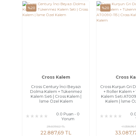
%20
%20
Cross Kalem
Cross K
Cross Century İnci Beyazı
Cross Kurşun Gri
Dolma Kalem + Tükenmez
+ Roller Kalem 
Kalem Seti | Cross Kalem |
Kalem Seti AT0090
İsme Özel Kalem
Kalem | İsme Ö
0.0 Puan - 0
0.
Yorum
28.609,62 TL
41.358,96 
22.887,69 TL
33.087,1