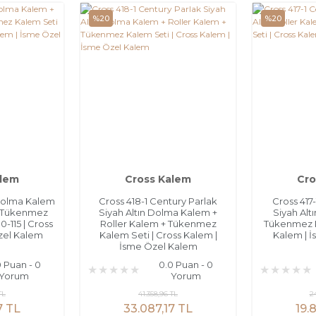
%20
%20
alem
Cross Kalem
Cro
 Dolma Kalem
Cross 418-1 Century Parlak
Cross 417
+ Tükenmez
Siyah Altın Dolma Kalem +
Siyah Alt
-115 | Cross
Roller Kalem + Tükenmez
Tükenmez K
zel Kalem
Kalem Seti | Cross Kalem |
Kalem | 
İsme Özel Kalem
0 Puan - 0
0.0 Puan - 0
Yorum
Yorum
TL
41.358,96 TL
2
7 TL
33.087,17 TL
19.