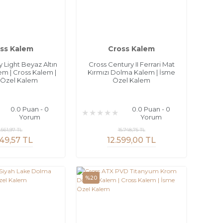
ss Kalem
Cross Kalem
y Light Beyaz Altın
Cross Century II Ferrari Mat
m | Cross Kalem |
Kırmızı Dolma Kalem | İsme
 Özel Kalem
Özel Kalem
0.0 Puan - 0
0.0 Puan - 0
Yorum
Yorum
.561,97 TL
15.748,75 TL
49,57 TL
12.599,00 TL
%20