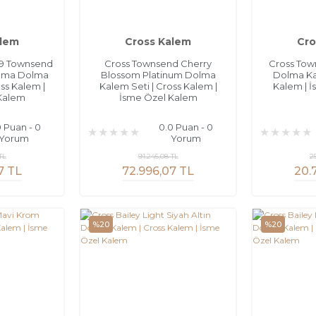
alem
Cross Kalem
Cro
9 Townsend
Cross Townsend Cherry
Cross Town
lama Dolma
Blossom Platinum Dolma
Dolma Kal
ss Kalem |
Kalem Seti | Cross Kalem |
Kalem | 
Kalem
İsme Özel Kalem
0 Puan - 0
0.0 Puan - 0
Yorum
Yorum
TL
91.245,08 TL
2
7 TL
72.996,07 TL
20.
%20
%20