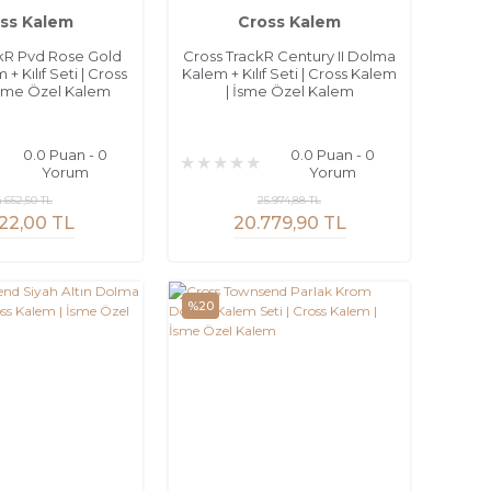
ss Kalem
Cross Kalem
kR Pvd Rose Gold
Cross TrackR Century II Dolma
+ Kılıf Seti | Cross
Kalem + Kılıf Seti | Cross Kalem
İsme Özel Kalem
| İsme Özel Kalem
0.0 Puan - 0
0.0 Puan - 0
Yorum
Yorum
4.652,50 TL
25.974,88 TL
722,00 TL
20.779,90 TL
%20