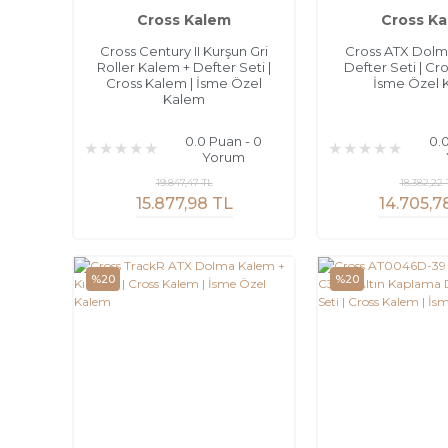
Cross Kalem
Cross K
Cross Century II Kurşun Gri
Cross ATX Dolm
Roller Kalem + Defter Seti |
Defter Seti | Cr
Cross Kalem | İsme Özel
İsme Özel 
Kalem
0.0 Puan - 0
0.
Yorum
19.847,47 TL
18.382,22 
15.877,98 TL
14.705,7
%20
%20