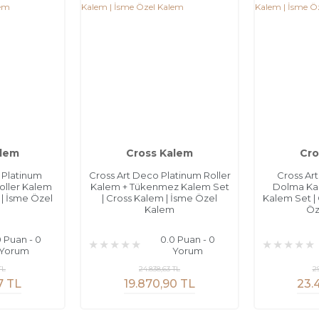
alem
Cross Kalem
Cro
 Platinum
Cross Art Deco Platinum Roller
Cross Ar
oller Kalem
Kalem + Tükenmez Kalem Set
Dolma Ka
 | İsme Özel
| Cross Kalem | İsme Özel
Kalem Set |
m
Kalem
Öz
0 Puan - 0
0.0 Puan - 0
Yorum
Yorum
TL
24.838,63 TL
2
7 TL
19.870,90 TL
23.