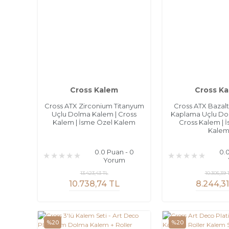
Cross Kalem
Cross K
Cross ATX Zirconium Titanyum
Cross ATX Bazalt 
Uçlu Dolma Kalem | Cross
Kaplama Uçlu Do
Kalem | İsme Özel Kalem
Cross Kalem | 
Kale
0.0 Puan - 0
0.
Yorum
13.423,43 TL
10.305,39 
10.738,74 TL
8.244,3
%20
%20