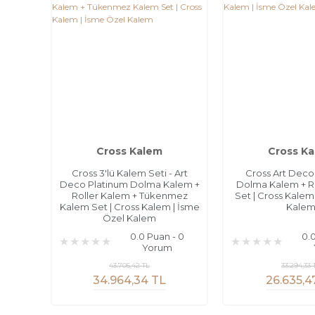
Cross Kalem
Cross K
Cross 3'lü Kalem Seti - Art
Cross Art Deco
Deco Platinum Dolma Kalem +
Dolma Kalem + R
Roller Kalem + Tükenmez
Set | Cross Kalem
Kalem Set | Cross Kalem | İsme
Kale
Özel Kalem
0.0 Puan - 0
0.
Yorum
43.705,42 TL
33.294,33 
34.964,34 TL
26.635,4