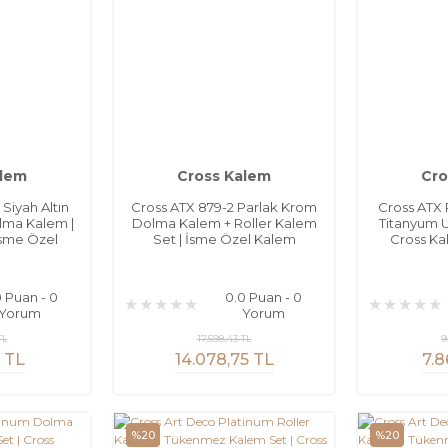
alem
Cross Kalem
Cro
Siyah Altın
Cross ATX 879-2 Parlak Krom
Cross ATX 
lma Kalem |
Dolma Kalem + Roller Kalem
Titanyum 
İsme Özel
Set | İsme Özel Kalem
Cross Ka
m
0 Puan - 0
0.0 Puan - 0
Yorum
Yorum
TL
17.598,43 TL
9
1 TL
14.078,75 TL
7.8
%20
%20