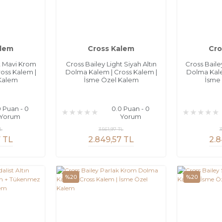
alem
Cross Kalem
Cro
t Mavi Krom
Cross Bailey Light Siyah Altın
Cross Baile
oss Kalem |
Dolma Kalem | Cross Kalem |
Dolma Kale
Kalem
İsme Özel Kalem
İsme
0 Puan - 0
0.0 Puan - 0
Yorum
Yorum
TL
3.561,97 TL
3
7 TL
2.849,57 TL
2.8
%20
%20