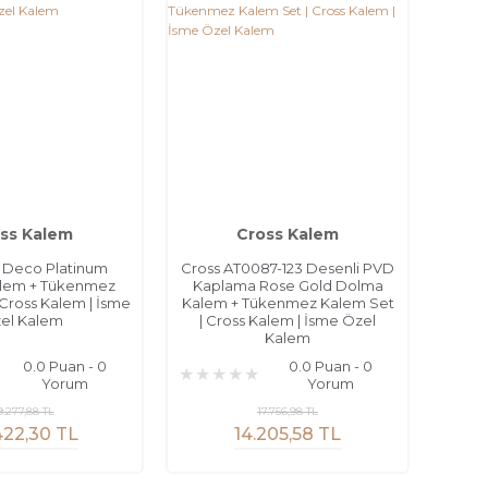
ss Kalem
Cross Kalem
t Deco Platinum
Cross AT0087-123 Desenli PVD
lem + Tükenmez
Kaplama Rose Gold Dolma
 Cross Kalem | İsme
Kalem + Tükenmez Kalem Set
el Kalem
| Cross Kalem | İsme Özel
Kalem
0.0 Puan - 0
0.0 Puan - 0
Yorum
Yorum
9.277,88 TL
17.756,98 TL
422,30 TL
14.205,58 TL