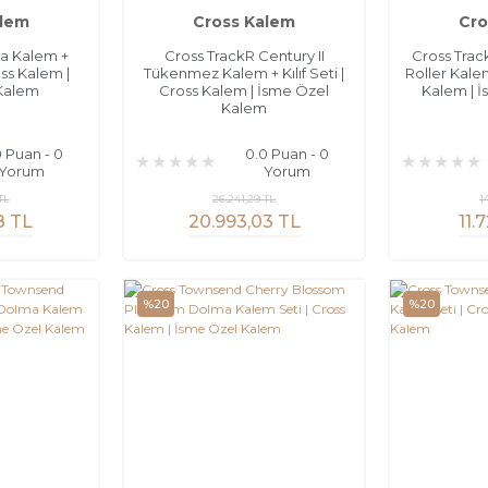
alem
Cross Kalem
Cro
a Kalem +
Cross TrackR Century II
Cross Trac
oss Kalem |
Tükenmez Kalem + Kılıf Seti |
Roller Kalem 
Kalem
Cross Kalem | İsme Özel
Kalem | 
Kalem
0 Puan - 0
0.0 Puan - 0
Yorum
Yorum
TL
26.241,29 TL
1
8 TL
20.993,03 TL
11.
%20
%20