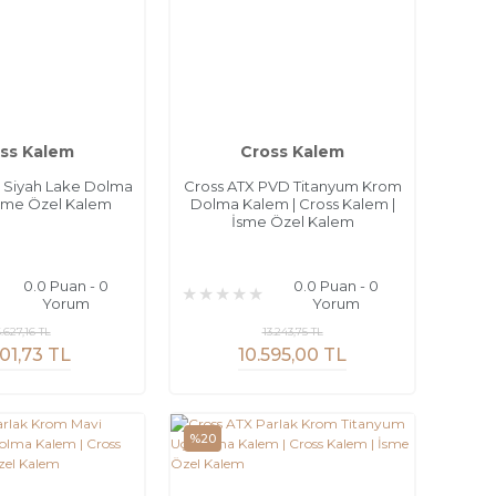
ss Kalem
Cross Kalem
y Siyah Lake Dolma
Cross ATX PVD Titanyum Krom
İsme Özel Kalem
Dolma Kalem | Cross Kalem |
İsme Özel Kalem
0.0 Puan - 0
0.0 Puan - 0
Yorum
Yorum
.627,16 TL
13.243,75 TL
301,73 TL
10.595,00 TL
%20