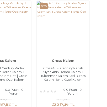
%20
ss Kalem
Cross Kalem
-1 Century Parlak
Cross 416-1 Century Parlak
ın Roller Kalem +
Siyah Altın Dolma Kalem +
alem Seti | Cross
Tükenmez Kalem Seti | Cross
İsme Özel Kalem
Kalem | İsme Özel Kalem
0.0 Puan - 0
0.0 Puan - 0
Yorum
Yorum
4.859,77 TL
27.771,70 TL
887,82 TL
22.217,36 TL