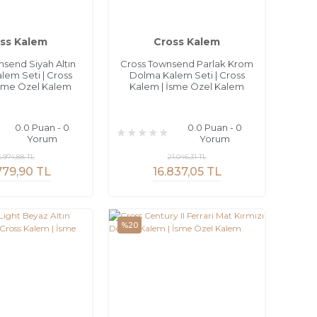
ss Kalem
Cross Kalem
send Siyah Altın
Cross Townsend Parlak Krom
em Seti | Cross
Dolma Kalem Seti | Cross
İsme Özel Kalem
Kalem | İsme Özel Kalem
0.0 Puan - 0
0.0 Puan - 0
Yorum
Yorum
5.974,88 TL
21.046,31 TL
779,90 TL
16.837,05 TL
%20