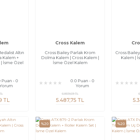
alem
Cross Kalem
Cro
dalist Altın
Cross Bailey Parlak Krom
Cross Baile
 Kalem +
Dolma Kalem | Cross Kalem |
Kalem | 
| İsme Özel
İsme Özel Kalem
m
0 Puan - 0
0.0 Puan - 0
Yorum
Yorum
TL
6.859,69 TL
6
9 TL
5.487,75 TL
5.
%20
%20