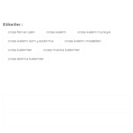
Etiketler :
cross ferrari pen
cross kalem
cross kalem türkiye
cross kalem isim yazdırma
cross kalem modelleri
cross kalemler
cross marka kalemler
cross dolma kalemler
Sayfalar
Kurumsal