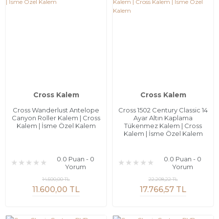
Cross Kalem
Cross Kalem
Cross Wanderlust Antelope
Cross 1502 Century Classic 14
Canyon Roller Kalem | Cross
Ayar Altın Kaplama
Kalem | İsme Özel Kalem
Tükenmez Kalem | Cross
Kalem | İsme Özel Kalem
0.0 Puan - 0
0.0 Puan - 0
Yorum
Yorum
14.500,00 TL
22.208,22 TL
11.600,00 TL
17.766,57 TL