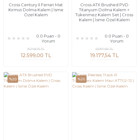
Cross Century II Ferrari Mat
Cross ATX Brushed PVD
Kırmızı Dolma Kalem | İsme
Titanyum Dolma Kalem +
Özel Kalem
Tükenmez Kalem Set | Cross
Kalem | İsme Özel Kalem
0.0 Puan - 0
0.0 Puan - 0
Yorum
Yorum
15.748,75 TL
23.971,92 TL
12.599,00 TL
19.177,54 TL
%20
%20