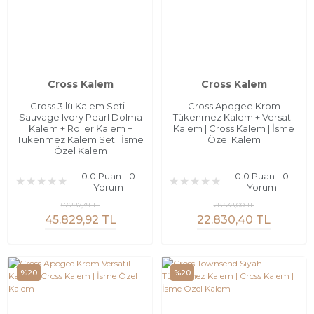
Cross Kalem
Cross Kalem
Cross 3'lü Kalem Seti -
Cross Apogee Krom
Sauvage Ivory Pearl Dolma
Tükenmez Kalem + Versatil
Kalem + Roller Kalem +
Kalem | Cross Kalem | İsme
Tükenmez Kalem Set | İsme
Özel Kalem
Özel Kalem
0.0 Puan - 0
0.0 Puan - 0
Yorum
Yorum
57.287,39 TL
28.538,00 TL
45.829,92 TL
22.830,40 TL
%20
%20