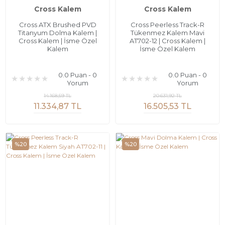
Cross Kalem
Cross Kalem
Cross ATX Brushed PVD
Cross Peerless Track-R
Titanyum Dolma Kalem |
Tükenmez Kalem Mavi
Cross Kalem | İsme Özel
AT702-12 | Cross Kalem |
Kalem
İsme Özel Kalem
0.0 Puan - 0
0.0 Puan - 0
Yorum
Yorum
14.168,59 TL
20.631,92 TL
11.334,87 TL
16.505,53 TL
%20
%20