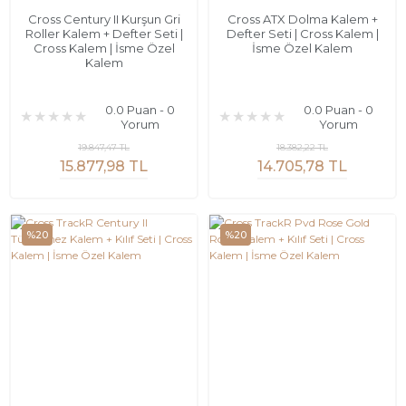
Cross Century II Kurşun Gri
Cross ATX Dolma Kalem +
Roller Kalem + Defter Seti |
Defter Seti | Cross Kalem |
Cross Kalem | İsme Özel
İsme Özel Kalem
Kalem
0.0 Puan - 0
0.0 Puan - 0
Yorum
Yorum
19.847,47 TL
18.382,22 TL
15.877,98 TL
14.705,78 TL
%20
%20