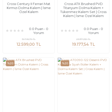
Cross Century II Ferrari Mat
Cross ATX Brushed PVD
Kırmızı Dolma Kalem | İsme
Titanyum Dolma Kalem +
Özel Kalem
Tükenmez Kalem Set | Cross
Kalem | İsme Özel Kalem
0.0 Puan - 0
0.0 Puan - 0
Yorum
Yorum
15.748,75 TL
23.971,92 TL
12.599,00 TL
19.177,54 TL
%20
%20