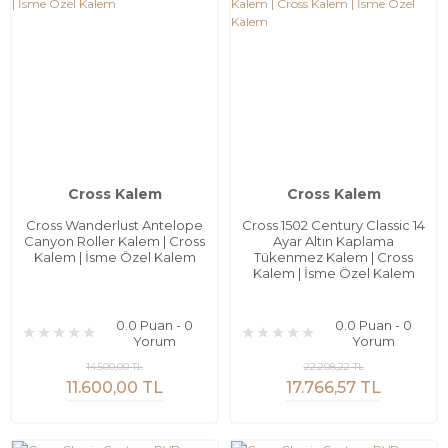
Cross Kalem
Cross Kalem
Cross Wanderlust Antelope
Cross 1502 Century Classic 14
Canyon Roller Kalem | Cross
Ayar Altın Kaplama
Kalem | İsme Özel Kalem
Tükenmez Kalem | Cross
Kalem | İsme Özel Kalem
0.0 Puan - 0
0.0 Puan - 0
Yorum
Yorum
14.500,00 TL
22.208,22 TL
11.600,00 TL
17.766,57 TL