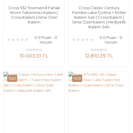
Cross 532 Townsend Parlak
Cross Classic Century
Krom Tükenmez Kalem |
Pembe Lake Dolma + Roller
Cross Kalem | İsme Özel
Kalem Seti | Cross Kalem |
Kalem
İsme Özel Kalem | Hediyelik
Kalem Seti
0.0 Puan - 0
0.0 Puan - 0
Yorum
Yorum
12.503,87 TL
16.012,99 TL
10.003,10 TL
12.810,39 TL
%20
%20