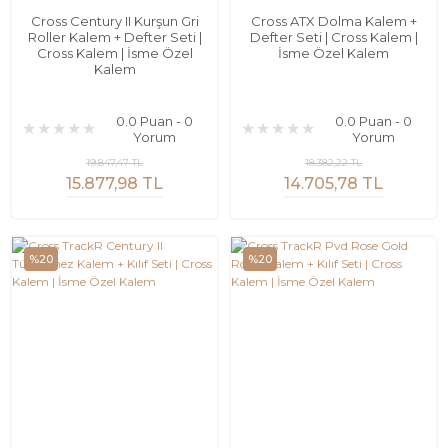
Cross Century II Kurşun Gri
Cross ATX Dolma Kalem +
Roller Kalem + Defter Seti |
Defter Seti | Cross Kalem |
Cross Kalem | İsme Özel
İsme Özel Kalem
Kalem
0.0 Puan - 0
0.0 Puan - 0
Yorum
Yorum
19.847,47 TL
18.382,22 TL
15.877,98 TL
14.705,78 TL
%20
%20