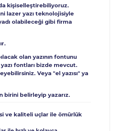
 kişiselleştirebiliyoruz.
ni lazer yazı teknolojisiyle
yadı olabileceği gibi firma
ır.
apılacak olan yazının fontunu
 yazı fontları bizde mevcut.
ebilirsiniz. Veya "el yazısı" ya
 birini belirleyip yazarız.
 ve kaliteli uçlar ile ömürlük
r ile hızlı ve kolayca