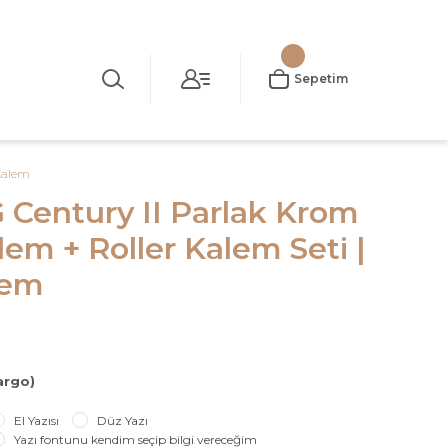
Sepetim
Kalem
Century II Parlak Krom
m + Roller Kalem Seti |
lem
argo)
El Yazısı
Düz Yazı
Yazı fontunu kendim seçip bilgi vereceğim