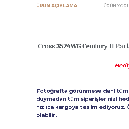
ÜRÜN AÇIKLAMA
ÜRÜN YOR
Cross 3524WG Century II Par
Hediy
Fotoğrafta görünmese dahi tüm ür
duymadan tüm siparişlerinizi hediy
hızlıca kargoya teslim ediyoruz. 
olabilir.