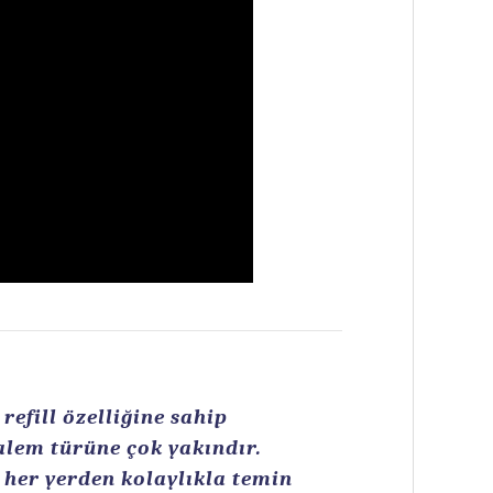
efill özelliğine sahip
kalem türüne çok yakındır.
n her yerden kolaylıkla temin