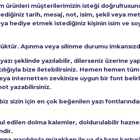
ürünleri müşterilerimizin isteği doğrultusunda
tediğiniz tarih, mesaj, not, isim, şekil veya met
eya hediye etmek istediğiniz kişinin isim ve so
rlüktür. Aşınma veya silinme durumu imkansızd
 yazı şeklinde yazılabilir, dilerseniz üzerine y
acılığıyla bize iletebilirsiniz. Hemen hemen tüm
a internetten zevkinize uygun bir font belirley
ot yazabilirsiniz.
iz sizin için en çok beğenilen yazı fontlarından
 edilen dolma kalemler, doldurulabilir haznesi
mdir.
a aracılığıyla mürekkep ile ya da hazır kartuşla