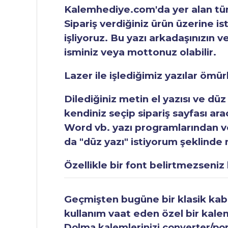
Kalemhediye.com'da yer alan tüm 
Sipariş verdiğiniz ürün üzerine is
işliyoruz. Bu yazı arkadaşınızın v
isminiz veya mottonuz olabilir.
Lazer ile işlediğimiz yazılar ömü
Dilediğiniz metin el yazısı ve düz
kendiniz seçip sipariş sayfası ar
Word vb. yazı programlarından vey
da "düz yazı" istiyorum şeklinde n
Özellikle bir font belirtmezseniz b
Geçmişten bugüne bir klasik kabul
kullanım vaat eden özel bir kale
Dolma kalemlerinizi converter/pomp