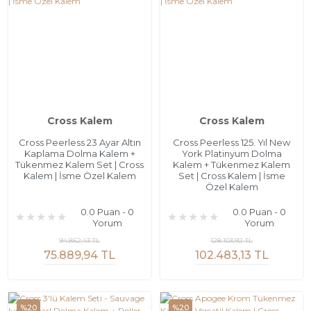
Cross Kalem
Cross Kalem
Cross Peerless 23 Ayar Altın
Cross Peerless 125. Yıl New
Kaplama Dolma Kalem +
York Platinyum Dolma
Tükenmez Kalem Set | Cross
Kalem + Tükenmez Kalem
Kalem | İsme Özel Kalem
Set | Cross Kalem | İsme
Özel Kalem
0.0 Puan - 0
0.0 Puan - 0
Yorum
Yorum
94.862,43 TL
128.103,92 TL
75.889,94 TL
102.483,13 TL
%20
%20