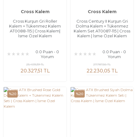
Cross Kalem
Cross Kalem
Cross Kurşun Gri Roller
Cross Century II Kurşun Gri
Kalem + Tükenmez Kalem
Dolma Kalem + Tükenmez
AT0088-115 | Cross Kalem|
Kalem Set AT0087-115 | Cross
İsme Özel Kalem
Kalem | İsme Özel Kalem
0.0 Puan - 0
0.0 Puan - 0
Yorum
Yorum
25.409,39 TL
27.787,56 TL
20.327,51 TL
22.230,05 TL
%20
%20