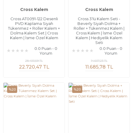
Cross Kalem
Cross Kalem
Cross AT0091-122 Desenli
Cross 3'lü Kalem Seti -
PVD Kaplama Siyah
Beverly Siyah Dolma +
Tükenmez + Roller Kalem +
Roller + Tükenmez Kalem |
Dolma Kalem Set | Cross
Cross Kalem | İsme Özel
Kalem | İsme Özel Kalem
Kalem | Hediyelik Kalem
Seti
0.0 Puan - 0
0.0 Puan - 0
Yorum
Yorum
28.400,59 TL
14.607,23 TL
22.720,47 TL
11.685,78 TL
%20
%20