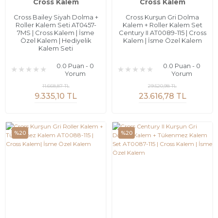
Cross Kalem
Cross Kalem
Cross Bailey Siyah Dolma +
Cross Kurşun Gri Dolma
Roller Kalem Seti AT0457-
Kalem + Roller Kalem Set
7MS | Cross Kalem | İsme
Century II AT0089-115 | Cross
Özel Kalem | Hediyelik
Kalem | İsme Özel Kalem
Kalem Seti
0.0 Puan - 0
0.0 Puan - 0
Yorum
Yorum
11.668,87 TL
29.520,98 TL
9.335,10 TL
23.616,78 TL
%20
%20