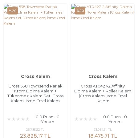
%20
%20
Cross Kalem
Cross Kalem
Cross 538 Townsend Parlak
Cross AT0427-2 Affinity
Krom Dolma Kalem +
Dolma Kalem + Roller Kalem
Tükenmez Kalem Set |Cross
|Cross Kalem| İsme Özel
Kalem| İsme Özel Kalem
Kalem
0.0 Puan - 0
0.0 Puan - 0
Yorum
Yorum
29.785,22 TL
23.094,64 TL
23.828,17 TL
18.475,71 TL