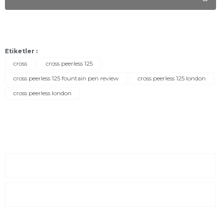
Etiketler :
cross
cross peerless 125
cross peerless 125 fountain pen review
cross peerless 125 london
cross peerless london
Sayfalar
Kurumsal