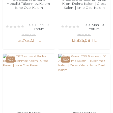
Medalist Tükenmez Kalem |
Krom Dolma Kalem | Cross
İsme Özel Kalem
Kalem | İsme Özel Kalem
0.0 Puan - 0
0.0 Puan - 0
Yorum
Yorum
19.094,04 TL
17.281,35 TL
15.275,23 TL
13.825,08 TL
%20
%20