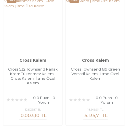
Cross Kalem
Cross Kalem
Cross 532 Townsend Parlak
Cross Townsend 619 Green
Krom Tükenmez Kalem |
Versatil Kalem | İsme Özel
Cross Kalem | İsme Özel
Kalem
Kalem
0.0 Puan - 0
0.0 Puan - 0
Yorum
Yorum
12.503,87 TL
18.919,64 TL
10.003,10 TL
15.135,71 TL