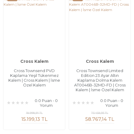
Cross Kalem
Cross Kalem
Cross Townsend PVD
Cross Townsend Limited
Kaplama Yeşil Tükenmez
Edition 23 Ayar Altın
Kalem | Cross Kalem | İsme
Kaplama Dolma Kalem
Özel Kalem
AT0046B-32MD-FD | Cross
Kalem | İsme Özel Kalem
0.0 Puan - 0
0.0 Puan - 0
Yorum
Yorum
18.998,91 TL
73.458,93 TL
15.199,13 TL
58.767,14 TL