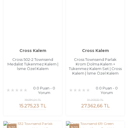
Cross Kalem
Cross Kalem
Cross 502-2 Townsend
Cross Townsend Parlak
Medalist Tükenmez Kalem |
Krom Dolma Kalem +
İsme Özel Kalem
Tükenmez Kalem Set | Cross
Kalem | İsme Özel Kalem
0.0 Puan - 0
0.0 Puan - 0
Yorum
Yorum
19.094,04 TL
34.203,32 TL
15.275,23 TL
27.362,66 TL
%20
%20