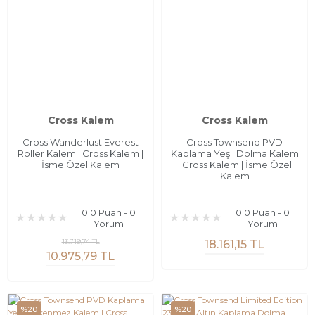
Cross Kalem
Cross Kalem
Cross Wanderlust Everest
Cross Townsend PVD
Roller Kalem | Cross Kalem |
Kaplama Yeşil Dolma Kalem
İsme Özel Kalem
| Cross Kalem | İsme Özel
Kalem
0.0 Puan - 0
0.0 Puan - 0
Yorum
Yorum
13.719,74 TL
18.161,15 TL
10.975,79 TL
%20
%20