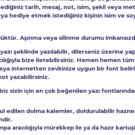
tediğiniz tarih, mesaj, not, isim, şekil veya met
eya hediye etmek istediğiniz kişinin isim ve so
rlüktür. Aşınma veya silinme durumu imkansızd
 yazı şeklinde yazılabilir, dilerseniz üzerine y
acılığıyla bize iletebilirsiniz. Hemen hemen tüm
a internetten zevkinize uygun bir font belirley
ot yazabilirsiniz.
iz sizin için en çok beğenilen yazı fontlarından
 edilen dolma kalemler, doldurulabilir haznesi
mdir.
a aracılığıyla mürekkep ile ya da hazır kartuşla