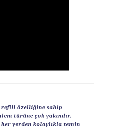
efill özelliğine sahip
kalem türüne çok yakındır.
n her yerden kolaylıkla temin