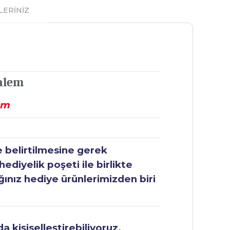
LERİNİZ
Kalem
em
e belirtilmesine gerek
ediyelik poşeti ile birlikte
ğınız hediye ürünlerimizden biri
 kişiselleştirebiliyoruz.