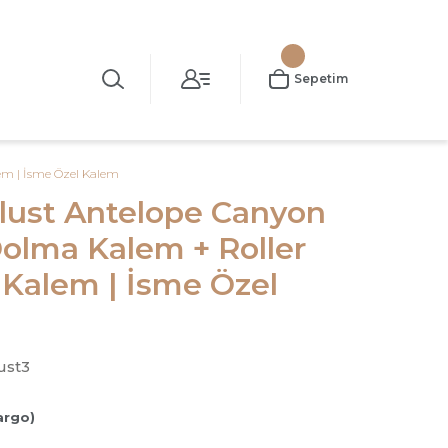
Sepetim
em | İsme Özel Kalem
lust Antelope Canyon
Dolma Kalem + Roller
 Kalem | İsme Özel
ust3
argo)