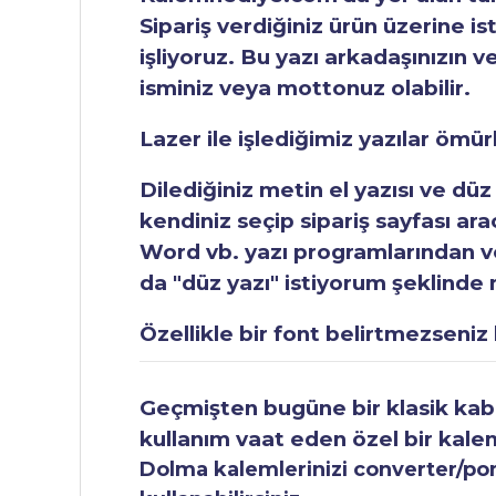
Sipariş verdiğiniz ürün üzerine is
işliyoruz. Bu yazı arkadaşınızın v
isminiz veya mottonuz olabilir.
Lazer ile işlediğimiz yazılar ömü
Dilediğiniz metin el yazısı ve düz
kendiniz seçip sipariş sayfası ar
Word vb. yazı programlarından vey
da "düz yazı" istiyorum şeklinde n
Özellikle bir font belirtmezseniz b
Geçmişten bugüne bir klasik kabul
kullanım vaat eden özel bir kale
Dolma kalemlerinizi converter/pomp