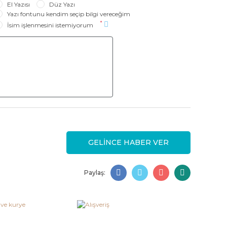
El Yazısı
Düz Yazı
Yazı fontunu kendim seçip bilgi vereceğim
*
İsim işlenmesini istemiyorum
GELİNCE HABER VER
Paylaş: