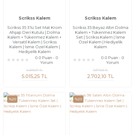
Scrikss Kalem
Scrikss Kalem
Scrikss 35 3'lü Set Mat Krom
Scrikss 35 Beyaz Altın Dolma
Ahşap Deri Kutulu | Dolma
Kalem + Tükenmez Kalem
Kalem + Tükenmez Kalem +
Set | Scrikss Kalem | İsme
Versatil Kalem | Scrikss
Özel Kalem | Hediyelik
Kalem | İsme Özel Kalem |
Kalem
Hediyelik Kalem
0.0 Puan - 0
0.0 Puan - 0
Yorum
Yorum
6.269,07 TL
3.377,63 TL
5.015,25 TL
2.702,10 TL
%20
%20