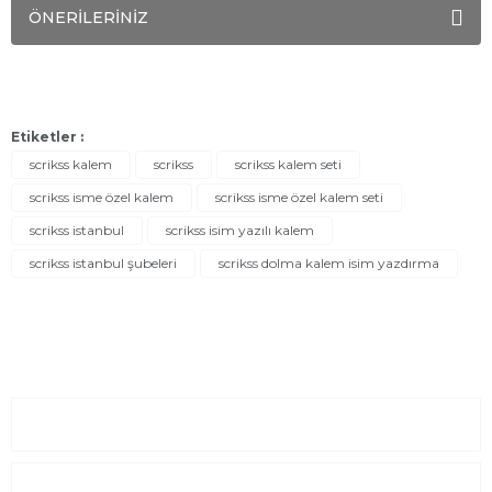
ÖNERİLERİNİZ
Etiketler :
scrikss kalem
scrikss
scrikss kalem seti
scrikss isme özel kalem
scrikss isme özel kalem seti
scrikss istanbul
scrikss isim yazılı kalem
scrikss istanbul şubeleri
scrikss dolma kalem isim yazdırma
Sayfalar
Kurumsal