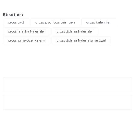
Etiketler :
cross pvd
cross pvd fountain pen
cross kalemler
cross marka kalemler
cross dolma kalemler
cross isme özel kalem
cross dolma kalem isme özel
Sayfalar
Kurumsal
E-Posta Listesi