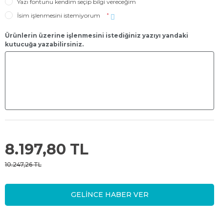
Yazı fontunu kendim seçip bilgi vereceğim
İsim işlenmesini istemiyorum
*
Ürünlerin üzerine işlenmesini istediğiniz yazıyı yandaki
kutucuğa yazabilirsiniz.
8.197,80 TL
10.247,26 TL
GELİNCE HABER VER