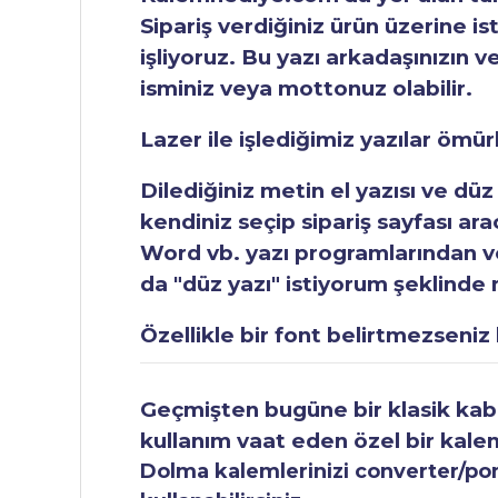
Sipariş verdiğiniz ürün üzerine is
işliyoruz. Bu yazı arkadaşınızın v
isminiz veya mottonuz olabilir.
Lazer ile işlediğimiz yazılar ömü
Dilediğiniz metin el yazısı ve düz
kendiniz seçip sipariş sayfası ar
Word vb. yazı programlarından vey
da "düz yazı" istiyorum şeklinde n
Özellikle bir font belirtmezseniz b
Geçmişten bugüne bir klasik kabul
kullanım vaat eden özel bir kale
Dolma kalemlerinizi converter/pomp