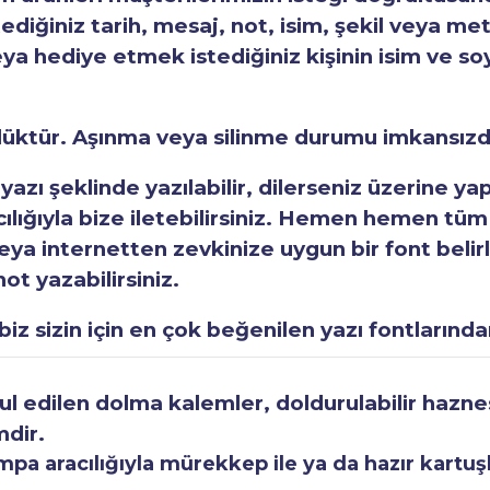
tediğiniz tarih, mesaj, not, isim, şekil veya met
eya hediye etmek istediğiniz kişinin isim ve so
rlüktür. Aşınma veya silinme durumu imkansızd
 yazı şeklinde yazılabilir, dilerseniz üzerine y
acılığıyla bize iletebilirsiniz. Hemen hemen tüm
a internetten zevkinize uygun bir font belirley
ot yazabilirsiniz.
iz sizin için en çok beğenilen yazı fontlarından
 edilen dolma kalemler, doldurulabilir haznesi
mdir.
a aracılığıyla mürekkep ile ya da hazır kartuşla