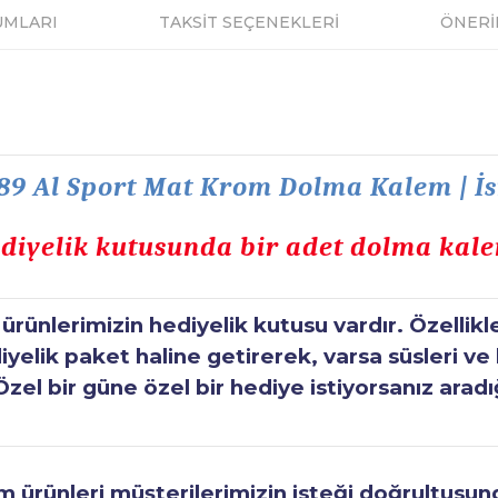
UMLARI
TAKSİT SEÇENEKLERİ
ÖNERİ
9 Al Sport Mat Krom Dolma Kalem | İ
diyelik kutusunda bir adet dolma kal
ünlerimizin hediyelik kutusu vardır. Özellikl
elik paket haline getirerek, varsa süsleri ve h
Özel bir güne özel bir hediye istiyorsanız aradı
ürünleri müşterilerimizin isteği doğrultusunda