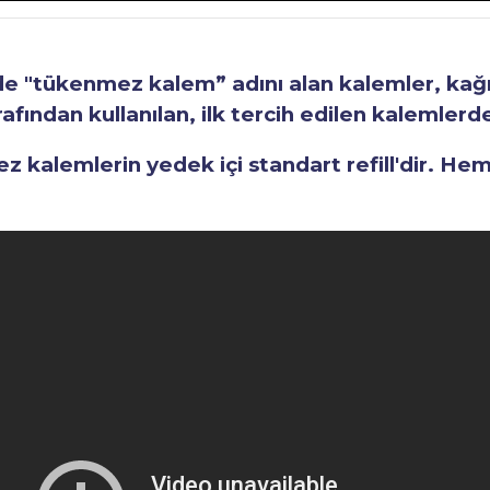
"tükenmez kalem” adını alan kalemler, kağıt 
fından kullanılan, ilk tercih edilen kalemlerden
kalemlerin yedek içi standart refill'dir. He