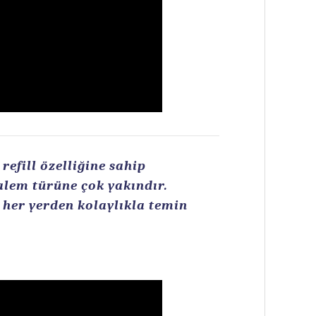
efill özelliğine sahip
kalem türüne çok yakındır.
n her yerden kolaylıkla temin