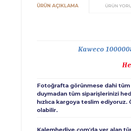
ÜRÜN AÇIKLAMA
ÜRÜN YOR
Kaweco 1000008
He
Fotoğrafta görünmese dahi tüm ür
duymadan tüm siparişlerinizi hediy
hızlıca kargoya teslim ediyoruz. 
olabilir.
Kalemhediye.com'da yer alan tüm 