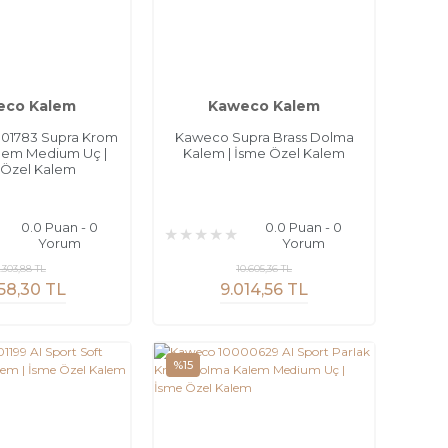
eco Kalem
Kaweco Kalem
01783 Supra Krom
Kaweco Supra Brass Dolma
lem Medium Uç |
Kalem | İsme Özel Kalem
 Özel Kalem
0.0 Puan - 0
0.0 Puan - 0
Yorum
Yorum
.303,88 TL
10.605,36 TL
58,30 TL
9.014,56 TL
%15