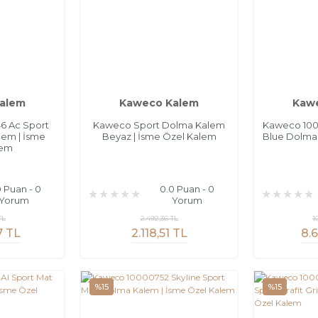
alem
Kaweco Kalem
Kaw
6 Ac Sport
Kaweco Sport Dolma Kalem
Kaweco 1000
lem | İsme
Beyaz | İsme Özel Kalem
Blue Dolma 
lem
0 Puan - 0
0.0 Puan - 0
Yorum
Yorum
TL
2.492,36 TL
1
7 TL
2.118,51 TL
8.6
%15
%15