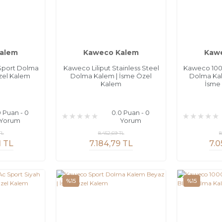
alem
Kaweco Kalem
Kaw
Sport Dolma
Kaweco Liliput Stainless Steel
Kaweco 100
zel Kalem
Dolma Kalem | İsme Özel
Dolma Ka
Kalem
İsme
0 Puan - 0
0.0 Puan - 0
Yorum
Yorum
TL
8.452,69 TL
8
1 TL
7.184,79 TL
7.0
%15
%15