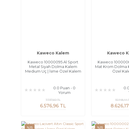
Kaweco Kalem
Kaweco K
Kaweco 10000095 Al Sport
Kaweco 1000008
Metal Siyah Dolma Kalem
Mat Krom Dolma K
Medium Uç | İsme Özel Kalem
Özel Ka
0.0 Puan - 0
0.
Yorum
7.737,60 TL
10.148,44 
6.576,96 TL
8.626,17
%15
%15