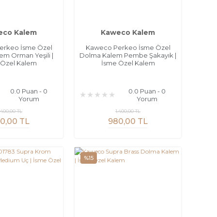
eco Kalem
Kaweco Kalem
erkeo İsme Özel
Kaweco Perkeo İsme Özel
m Orman Yeşili |
Dolma Kalem Pembe Şakayık |
 Özel Kalem
İsme Özel Kalem
0.0 Puan - 0
0.0 Puan - 0
Yorum
Yorum
.400,00 TL
1.400,00 TL
0,00 TL
980,00 TL
%15