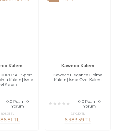
eco Kalem
Kaweco Kalem
001207 AC Sport
Kaweco Elegance Dolma
lma Kalem | İsme
Kalem | İsme Özel Kalem
el Kalem
0.0 Puan - 0
0.0 Puan - 0
Yorum
Yorum
4.808,01 TL
7.510,10 TL
586,81 TL
6.383,59 TL