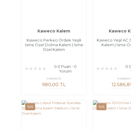
Kaweco Kalem
Kaweco K
Kaweco Perkeo Ördek Yeşili
Kaweco Yeşil AC 
İsme Özel Dolma Kalem | İsme
Kalem | İsme Ö
Özel Kalem
0.0 Puan - 0
0.
Yorum
1.400,00 TL
14.808,01 
980,00 TL
12.586,8
%15
%15