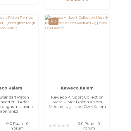
%15
eco Kalem
Kaweco Kalem
tandart Piston
Kaweco Al Sport Collection
erter - 1 Adet -
Metalik Mor Dolma Kalem
 rengi isim alanına
Medium Uç | İsme Özel Kalem
abilirsiniz)
0.0 Puan - 0
0.0 Puan - 0
Yorum
Yorum