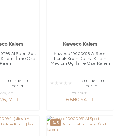
eco Kalem
Kaweco Kalem
1199 Al Sport Soft
Kaweco 10000629 Al Sport
Kalem | İsme Özel
Parlak Krom Dolma Kalem
Kalem
Medium Uç | İsme Özel Kalem
0.0 Puan - 0
0.0 Puan - 0
Yorum
Yorum
0.148,44 TL
7.742,28 TL
26,17 TL
6.580,94 TL
%15