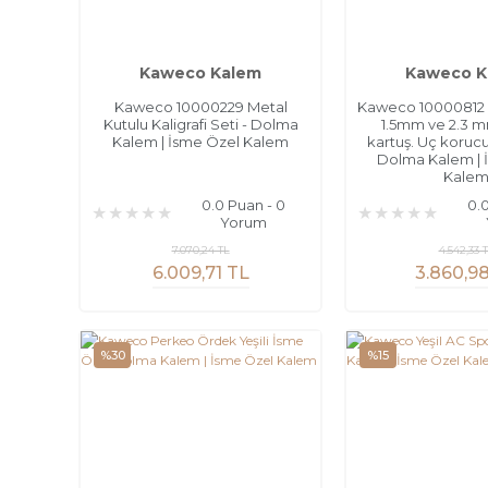
Kaweco Kalem
Kaweco K
Kaweco 10000229 Metal
Kaweco 10000812 Ka
Kutulu Kaligrafi Seti - Dolma
1.5mm ve 2.3 m
Kalem | İsme Özel Kalem
kartuş. Uç korucu ş
Dolma Kalem | 
Kale
0.0 Puan - 0
0.
Yorum
7.070,24 TL
4.542,33 
6.009,71 TL
3.860,9
%30
%15