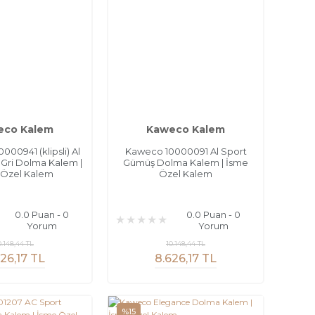
eco Kalem
Kaweco Kalem
00941 (klipsli) Al
Kaweco 10000091 Al Sport
t Gri Dolma Kalem |
Gümüş Dolma Kalem | İsme
 Özel Kalem
Özel Kalem
0.0 Puan - 0
0.0 Puan - 0
Yorum
Yorum
0.148,44 TL
10.148,44 TL
26,17 TL
8.626,17 TL
%15