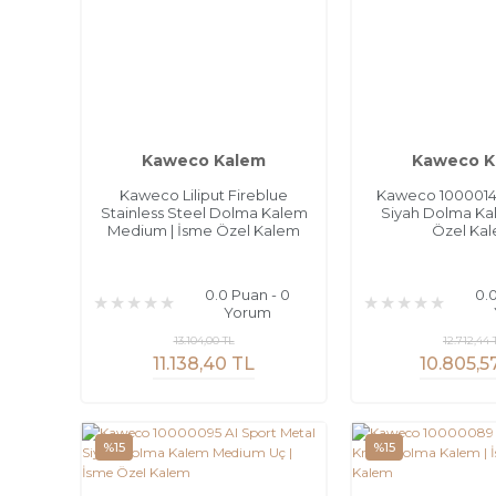
Kaweco Kalem
Kaweco K
Kaweco Liliput Fireblue
Kaweco 1000014
Stainless Steel Dolma Kalem
Siyah Dolma Ka
Medium | İsme Özel Kalem
Özel Ka
0.0 Puan - 0
0.
Yorum
13.104,00 TL
12.712,44 
11.138,40 TL
10.805,5
%15
%15