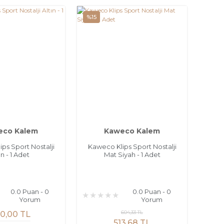
%15
eco Kalem
Kaweco Kalem
ps Sport Nostalji
Kaweco Klips Sport Nostalji
ın - 1 Adet
Mat Siyah - 1 Adet
0.0 Puan - 0
0.0 Puan - 0
Yorum
Yorum
604,33 TL
0,00 TL
513,68 TL