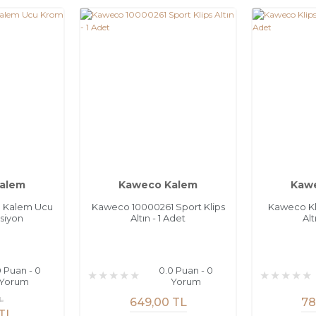
alem
Kaweco Kalem
Kaw
 Kalem Ucu
Kaweco 10000261 Sport Klips
Kaweco Kli
siyon
Altın - 1 Adet
Alt
0 Puan - 0
0.0 Puan - 0
Yorum
Yorum
TL
649,00 TL
78
 TL