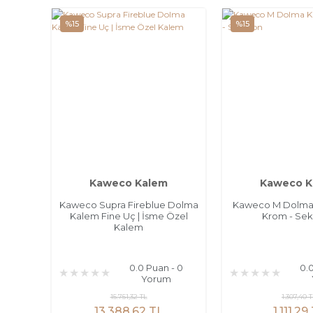
%15
%15
Kaweco Kalem
Kaweco K
Kaweco Supra Fireblue Dolma
Kaweco M Dolma
Kalem Fine Uç | İsme Özel
Krom - Sek
Kalem
0.0 Puan - 0
0.
Yorum
15.751,32 TL
1.307,40 
13.388,62 TL
1.111,29