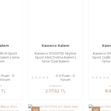
alem
Kaweco Kalem
Kaw
9 Al Sport
Kaweco 10000752 Skyline
Kaweco 1000
alem | İsme
Sport Mint Dolma Kalem |
Sport Grafi
lem
İsme Özel Kalem
İsme
0 Puan - 0
0.0 Puan - 0
Yorum
Yorum
TL
2.491,32 TL
1
 TL
2.117,62 TL
8.6
%15
%15