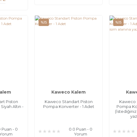
%15
%15
alem
Kaweco Kalem
Kaw
rt Piston
Kaweco Standart Piston
Kaweco S
iyah Altın -
Pompa Konverter - 1 Adet
Pompa Konv
(İstediğiniz
yaz
0 Puan - 0
0.0 Puan - 0
Yorum
Yorum