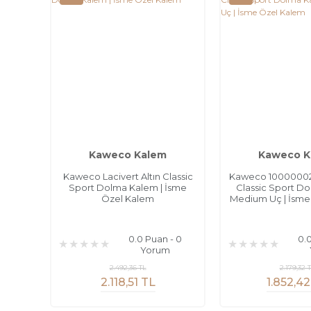
Kaweco Kalem
Kaweco K
Kaweco Lacivert Altın Classic
Kaweco 10000002 
Sport Dolma Kalem | İsme
Classic Sport D
Özel Kalem
Medium Uç | İsme
0.0 Puan - 0
0.
Yorum
2.492,36 TL
2.179,32 
2.118,51 TL
1.852,42