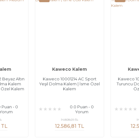
alem
Kaweco Kalem
Kaw
Beyaz Altın
Kaweco 10001214 AC Sport
Kaweco 10
olma Kalem
Yeşil Dolma Kalem | İsme Özel
Turuncu Do
 Özel Kalem
Kalem
Öz
0 Puan - 0
0.0 Puan - 0
Yorum
Yorum
TL
14.808,01 TL
1
 TL
12.586,81 TL
12.