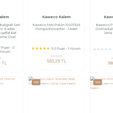
alem
Kaweco Kalem
Kaw
ligrafi Seti
Kaweco Mini Piston 10001349
Kaweco P
m. 6 adet
Pompa Konverter - 1 Adet
Dolma Kale
effaf kılıf -
İsme
İsme Özel
m
0 Puan - 0
5.0 Puan - 1 Yorum
Yorum
647,40 TL
TL
1
550,29 TL
8 TL
98
%15
%15