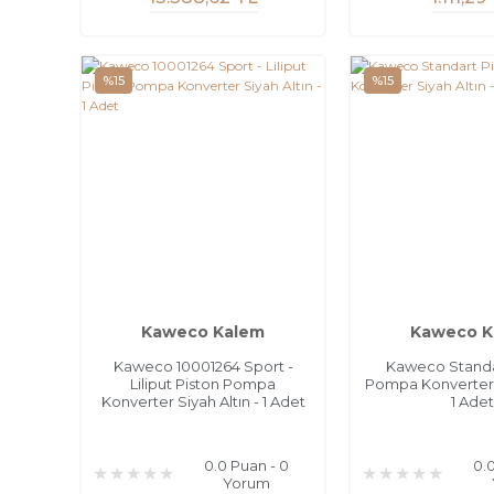
%15
%15
Kaweco Kalem
Kaweco K
Kaweco 10001264 Sport -
Kaweco Standa
Liliput Piston Pompa
Pompa Konverter S
Konverter Siyah Altın - 1 Adet
1 Adet
0.0 Puan - 0
0.
Yorum